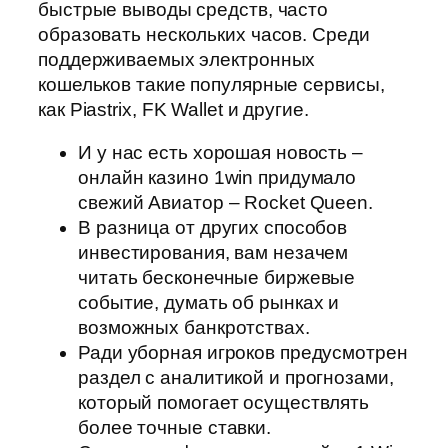
быстрые выводы средств, часто
образовать нескольких часов. Среди
поддерживаемых электронных
кошельков такие популярные сервисы,
как Piastrix, FK Wallet и другие.
И у нас есть хорошая новость –
онлайн казино 1win придумало
свежий Авиатор – Rocket Queen.
В разница от других способов
инвестирования, вам незачем
читать бесконечные биржевые
событие, думать об рынках и
возможных банкротствах.
Ради уборная игроков предусмотрен
раздел с аналитикой и прогнозами,
который помогает осуществлять
более точные ставки.