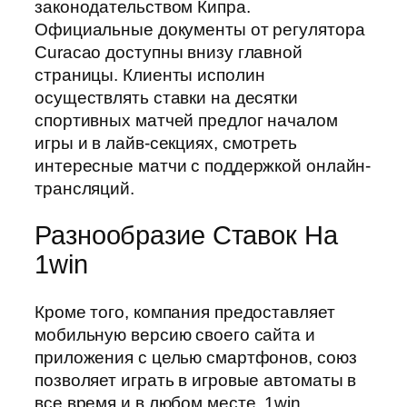
законодательством Кипра.
Официальные документы от регулятора
Curacao доступны внизу главной
страницы. Клиенты исполин
осуществлять ставки на десятки
спортивных матчей предлог началом
игры и в лайв-секциях, смотреть
интересные матчи с поддержкой онлайн-
трансляций.
Разнообразие Ставок На
1win
Кроме того, компания предоставляет
мобильную версию своего сайта и
приложения с целью смартфонов, союз
позволяет играть в игровые автоматы в
все время и в любом месте. 1win