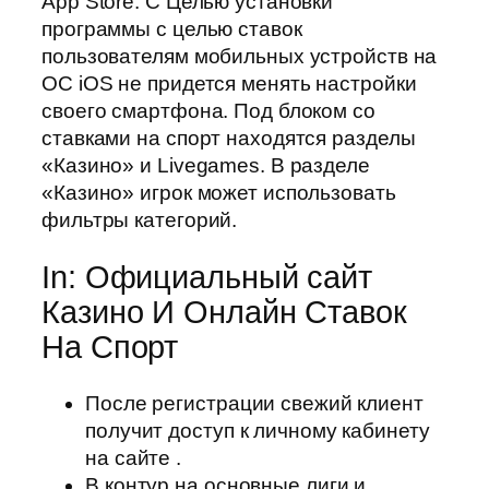
App Store. С Целью установки
программы с целью ставок
пользователям мобильных устройств на
ОС iOS не придется менять настройки
своего смартфона. Под блоком со
ставками на спорт находятся разделы
«Казино» и Livegames. В разделе
«Казино» игрок может использовать
фильтры категорий.
In: Официальный сайт
Казино И Онлайн Ставок
На Спорт
После регистрации свежий клиент
получит доступ к личному кабинету
на сайте .
В контур на основные лиги и