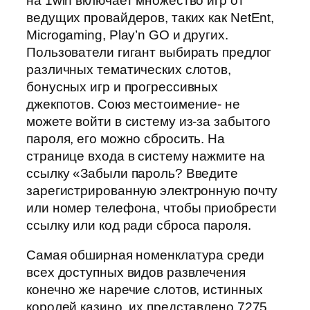
на 1win включает множество игр от
ведущих провайдеров, таких как NetEnt,
Microgaming, Play’n GO и других.
Пользователи гигант выбирать предлог
различных тематических слотов,
бонусных игр и прогрессивных
джекпотов. Союз местоимение- не
можете войти в систему из-за забытого
пароля, его можно сбросить. На
странице входа в систему нажмите на
ссылку «Забыли пароль? Введите
зарегистрированную электронную почту
или номер телефона, чтобы приобрести
ссылку или код ради сброса пароля.
Самая обширная номенклатура среди
всех доступных видов развлечения
конечно же наречие слотов, истинных
королей казино, их представлено 7275.