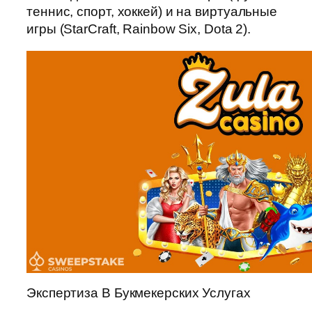
теннис, спорт, хоккей) и на виртуальные
игры (StarCraft, Rainbow Six, Dota 2).
Экспертиза В Букмекерских Услугах