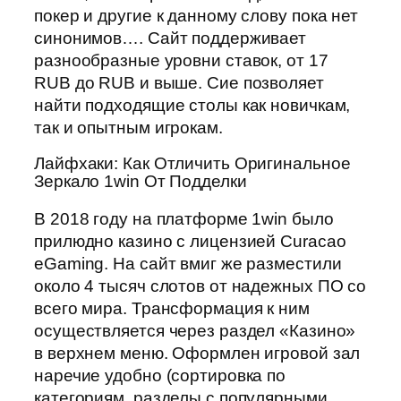
покер и другие к данному слову пока нет
синонимов…. Сайт поддерживает
разнообразные уровни ставок, от 17
RUB до RUB и выше. Сие позволяет
найти подходящие столы как новичкам,
так и опытным игрокам.
Лайфхаки: Как Отличить Оригинальное
Зеркало 1win От Подделки
В 2018 году на платформе 1win было
прилюдно казино с лицензией Curacao
eGaming. На сайт вмиг же разместили
около 4 тысяч слотов от надежных ПО со
всего мира. Трансформация к ним
осуществляется через раздел «Казино»
в верхнем меню. Оформлен игровой зал
наречие удобно (сортировка по
категориям, разделы с популярными