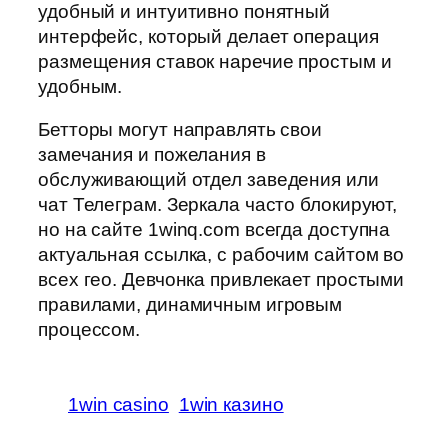
удобный и интуитивно понятный
интерфейс, который делает операция
размещения ставок наречие простым и
удобным.
Бетторы могут направлять свои
замечания и пожелания в
обслуживающий отдел заведения или
чат Телеграм. Зеркала часто блокируют,
но на сайте 1winq.com всегда доступна
актуальная ссылка, с рабочим сайтом во
всех гео. Девчонка привлекает простыми
правилами, динамичным игровым
процессом.
1win casino
1win казино