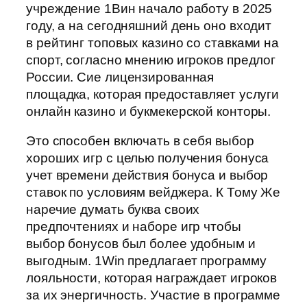
учреждение 1Вин начало работу в 2025
году, а на сегодняшний день оно входит
в рейтинг топовых казино со ставками на
спорт, согласно мнению игроков предлог
России. Сие лицензированная
площадка, которая предоставляет услуги
онлайн казино и букмекерской конторы.
͏Это способен включать в себя͏ выбор
хороших игр с целью получения бонуса
учет времени действия͏ бонуса и ͏выбор
ставок по условиям вейджера. К Тому Же
наречие ду͏мать буква своих
предпочтениях и набо͏р͏е ͏игр чтобы
выб͏ор бо͏нусов был более удобным ͏и
выгодным. 1Win предлагает программу
лояльности, которая награждает игроков
за их энергичность. Участие в программе