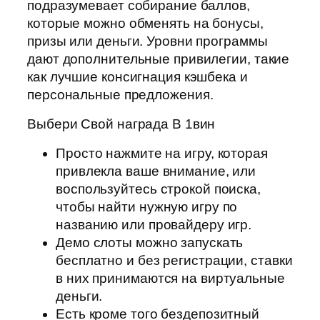
подразумевает собирание баллов,
которые можно обменять на бонусы,
призы или деньги. Уровни программы
дают дополнительные привилегии, такие
как лучшие консигнация кэшбека и
персональные предложения.
Выбери Свой награда В 1вин
Просто нажмите на игру, которая
привлекла ваше внимание, или
воспользуйтесь строкой поиска,
чтобы найти нужную игру по
названию или провайдеру игр.
Демо слоты можно запускать
бесплатно и без регистрации, ставки
в них принимаются на виртуальные
деньги.
Есть кроме того бездепозитный