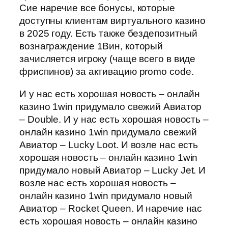
Сие наречие все бонусы, которые
доступны клиентам виртуального казино
в 2025 году. Есть также бездепозитный
вознаграждение 1Вин, который
зачисляется игроку (чаще всего в виде
фриспинов) за активацию promo code.
И у нас есть хорошая новость – онлайн
казино 1win придумало свежий Авиатор
– Double. И у нас есть хорошая новость –
онлайн казино 1win придумало свежий
Авиатор – Lucky Loot. И возле нас есть
хорошая новость – онлайн казино 1win
придумало новый Авиатор – Lucky Jet. И
возле нас есть хорошая новость –
онлайн казино 1win придумало новый
Авиатор – Rocket Queen. И наречие нас
есть хорошая новость – онлайн казино