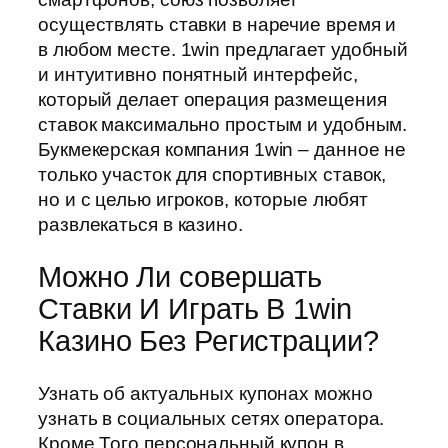
осуществлять ставки в наречие время и
в любом месте. 1win предлагает удобный
и интуитивно понятный интерфейс,
который делает операция размещения
ставок максимально простым и удобным.
Букмекерская компания 1win – данное не
только участок для спортивных ставок,
но и с целью игроков, которые любят
развлекаться в казино.
Можно Ли совершать
Ставки И Играть В 1win
Казино Без Регистрации?
Узнать об актуальных купонах можно
узнать в социальных сетях оператора.
Кроме Того персональный купон в