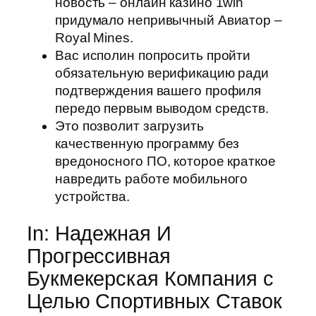
новость – онлайн казино 1win
придумало непривычный Авиатор –
Royal Mines.
Вас исполин попросить пройти
обязательную верификацию ради
подтверждения вашего профиля
передо первым выводом средств.
Это позволит загрузить
качественную программу без
вредоносного ПО, которое краткое
навредить работе мобильного
устройства.
In: Надежная И
Прогрессивная
Букмекерская Компания с
Целью Спортивных Ставок