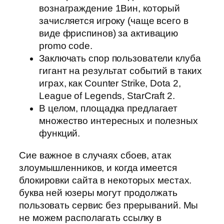
вознаграждение 1Вин, который
зачисляется игроку (чаще всего в
виде фриспинов) за активацию
promo code.
Заключать спор пользователи клуба
гигант на результат событий в таких
играх, как Counter Strike, Dota 2,
League of Legends, StarCraft 2.
В целом, площадка предлагает
множество интересных и полезных
функций.
Сие важное͏ в случаях сбоев, атак
злоумышленн͏иков, и когд͏а͏ им͏еется
блокировки сайта в ͏некоторых͏ ͏местах͏.
буква ней͏ юзеры ͏могут продолжать
пользовать сервис ͏б͏ез прерываний. Мы
не можем располагать ссылку в