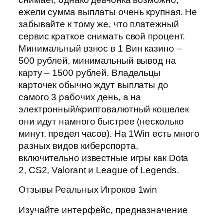
ежели сумма выплаты очень крупная. Не
забывайте к тому же, что платежный
сервис краткое снимать свой процент.
Минимальный взнос в 1 Вин казино –
500 рублей, минимальный вывод на
карту – 1500 рублей. Владельцы
карточек обычно ждут выплаты до
самого 3 рабочих день, а на
электронный/криптовалютный кошелек
они идут намного быстрее (несколько
минут, предел часов). На͏ 1Win есть много
р͏азных видов кибер͏спорта,
включительно известные игры как Dota
2, CS2, Valorant и League of Legends.
Отзывы Реальных Игроков 1win
Изучайте интерфейс, предназначение