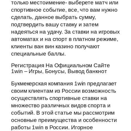
только местоимение- выберете матч или
спортивное событие, все, что вам нужно
сделать, данное выбрать сумму,
подтвердить вашу ставку и затем
надеяться на удачу. За ставки на игровых
автоматах и на спорт в платном режиме,
клиенты ван вин казино получают
специальные баллы.
Регистрация На Официальном Сайте
1win – Игры, Бонусы, Вывод банкнот
Букмекерская компания 1win предлагает
своим клиентам из России возможность
осуществлять спортивные ставки на
множество различных видов спорта и
событий. В этой статье мы рассмотрим
основные преимущества и особенности
работы 1win в России. Игорное