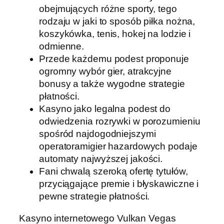
obejmujących różne sporty, tego
rodzaju w jaki to sposób piłka nożna,
koszykówka, tenis, hokej na lodzie i
odmienne.
Przede każdemu podest proponuje
ogromny wybór gier, atrakcyjne
bonusy a także wygodne strategie
płatności.
Kasyno jako legalna podest do
odwiedzenia rozrywki w porozumieniu
spośród najdogodniejszymi
operatoramigier hazardowych podaje
automaty najwyższej jakości.
Fani chwalą szeroką ofertę tytułów,
przyciągające premie i błyskawiczne i
pewne strategie płatności.
Kasyno internetowego Vulkan Vegas