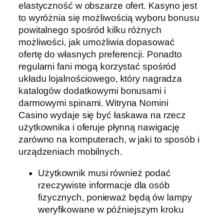
elastyczność w obszarze ofert. Kasyno jest
to wyróżnia się możliwością wyboru bonusu
powitalnego spośród kilku różnych
możliwości, jak umożliwia dopasować
ofertę do własnych preferencji. Ponadto
regularni fani mogą korzystać spośród
układu lojalnościowego, który nagradza
katalogów dodatkowymi bonusami i
darmowymi spinami. Witryna Nomini
Casino wydaje się być łaskawa na rzecz
użytkownika i oferuje płynną nawigację
zarówno na komputerach, w jaki to sposób i
urządzeniach mobilnych.
Użytkownik musi również podać
rzeczywiste informacje dla osób
fizycznych, ponieważ będą ów lampy
weryfikowane w późniejszym kroku