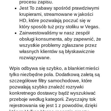
procesu zapisu.
Jest To zabawy spośród prawdziwymi
krupierami, streamowane w jakości
HD, które pozwalają poczuć się w
który sposób tuż przy stoliku w Vegas.
Zainwestowaliśmy w nasz zespół
obsługi konsumenta, aby zapewnić, że
wszystkie problemy zgłaszane przez
własnych klientów są błyskawicznie
rozwiązywane.
Wpis odbywa się szybko, a blankiet mieści
tylko niezbędne pola. Dodatkową zaletą są
szczegółowe filtry samochodowe, które
pozwalają szybko znaleźć rozrywki
konkretnego dostawcy bądź wyszukiwać
przeboje według kategorii. Zwyczajny tok
rejestrowania się jest 1 z powodów, dzięki