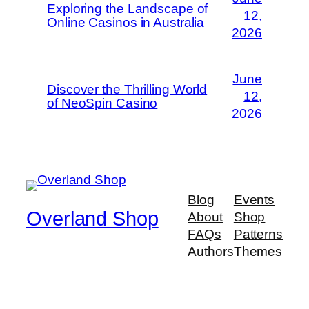
Exploring the Landscape of
12,
Online Casinos in Australia
2026
June
Discover the Thrilling World
12,
of NeoSpin Casino
2026
Blog
Events
Overland Shop
About
Shop
FAQs
Patterns
Authors
Themes