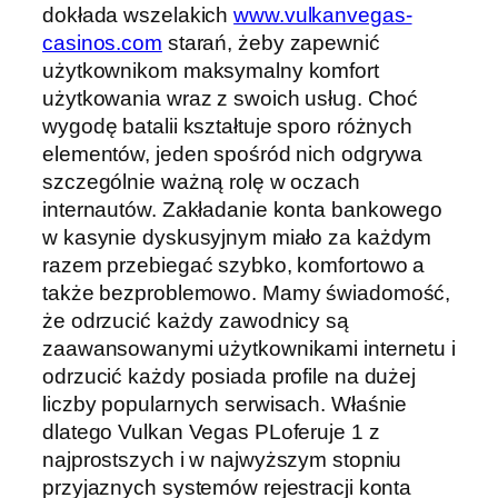
dokłada wszelakich
www.vulkanvegas-
casinos.com
starań, żeby zapewnić
użytkownikom maksymalny komfort
użytkowania wraz z swoich usług. Choć
wygodę batalii kształtuje sporo różnych
elementów, jeden spośród nich odgrywa
szczególnie ważną rolę w oczach
internautów. Zakładanie konta bankowego
w kasynie dyskusyjnym miało za każdym
razem przebiegać szybko, komfortowo a
także bezproblemowo. Mamy świadomość,
że odrzucić każdy zawodnicy są
zaawansowanymi użytkownikami internetu i
odrzucić każdy posiada profile na dużej
liczby popularnych serwisach. Właśnie
dlatego Vulkan Vegas PLoferuje 1 z
najprostszych i w najwyższym stopniu
przyjaznych systemów rejestracji konta