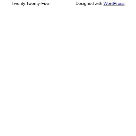
Twenty Twenty-Five
Designed with
WordPress