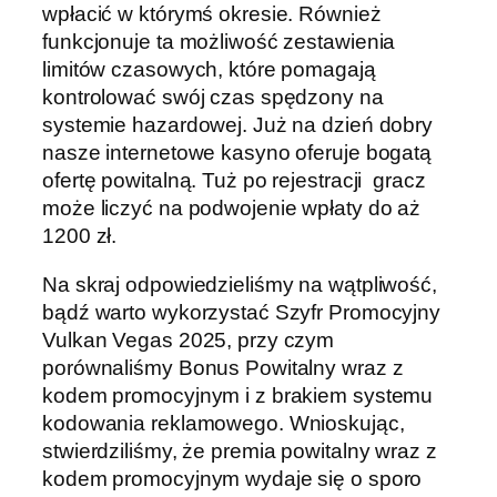
wpłacić w którymś okresie. Również
funkcjonuje ta możliwość zestawienia
limitów czasowych, które pomagają
kontrolować swój czas spędzony na
systemie hazardowej. Już na dzień dobry
nasze internetowe kasyno oferuje bogatą
ofertę powitalną. Tuż po rejestracji gracz
może liczyć na podwojenie wpłaty do aż
1200 zł.
Na skraj odpowiedzieliśmy na wątpliwość,
bądź warto wykorzystać Szyfr Promocyjny
Vulkan Vegas 2025, przy czym
porównaliśmy Bonus Powitalny wraz z
kodem promocyjnym i z brakiem systemu
kodowania reklamowego. Wnioskując,
stwierdziliśmy, że premia powitalny wraz z
kodem promocyjnym wydaje się o sporo