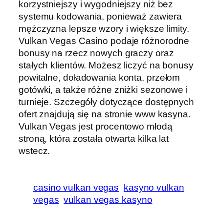
korzystniejszy i wygodniejszy niż bez
systemu kodowania, ponieważ zawiera
mężczyzna lepsze wzory i większe limity.
Vulkan Vegas Casino podaje różnorodne
bonusy na rzecz nowych graczy oraz
stałych klientów. Możesz liczyć na bonusy
powitalne, doładowania konta, przełom
gotówki, a także różne zniżki sezonowe i
turnieje. Szczegóły dotyczące dostępnych
ofert znajdują się na stronie www kasyna.
Vulkan Vegas jest procentowo młodą
stroną, która została otwarta kilka lat
wstecz.
casino vulkan vegas
kasyno vulkan
vegas
vulkan vegas kasyno