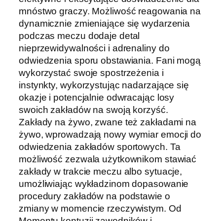
mnóstwo graczy. Możliwość reagowania na
dynamicznie zmieniające się wydarzenia
podczas meczu dodaje detal
nieprzewidywalności i adrenaliny do
odwiedzenia sporu obstawiania. Fani mogą
wykorzystać swoje spostrzeżenia i
instynkty, wykorzystując nadarzające się
okazje i potencjalnie odwracając losy
swoich zakładów na swoją korzyść.
Zakłady na żywo, zwane też zakładami na
żywo, wprowadzają nowy wymiar emocji do
odwiedzenia zakładów sportowych. Ta
możliwość zezwala użytkownikom stawiać
zakłady w trakcie meczu albo sytuacje,
umożliwiając wykładzinom dopasowanie
procedury zakładów na podstawie o
zmiany w momencie rzeczywistym. Od
Momentu kontuzji zawodników i