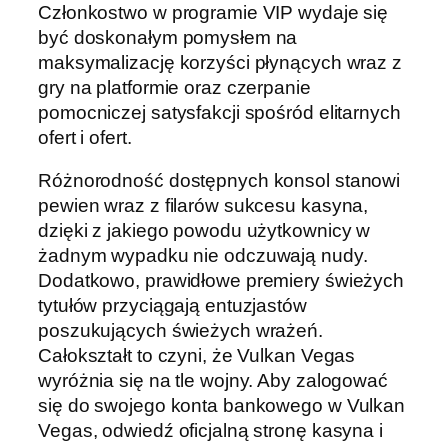
Członkostwo w programie VIP wydaje się
być doskonałym pomysłem na
maksymalizację korzyści płynących wraz z
gry na platformie oraz czerpanie
pomocniczej satysfakcji spośród elitarnych
ofert i ofert.
Różnorodność dostępnych konsol stanowi
pewien wraz z filarów sukcesu kasyna,
dzięki z jakiego powodu użytkownicy w
żadnym wypadku nie odczuwają nudy.
Dodatkowo, prawidłowe premiery świeżych
tytułów przyciągają entuzjastów
poszukujących świeżych wrażeń.
Całokształt to czyni, że Vulkan Vegas
wyróżnia się na tle wojny. Aby zalogować
się do swojego konta bankowego w Vulkan
Vegas, odwiedź oficjalną stronę kasyna i