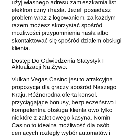
użyj własnego adresu zamieszkamia list
elektroniczny i hasła. Jeżeli posiadasz
problem wraz z logowaniem, za każdym
razem możesz skorzystać spośród
możliwości przypomnienia hasła albo
skontaktować się spośród działem obsługi
klienta.
Dostęp Do Odwiedzenia Statystyk I
Aktualizacji Na Żywo:
Vulkan Vegas Casino jest to atrakcyjna
propozycja dla graczy spośród Naszego
Kraju. Różnorodna oferta konsol,
przyciągające bonusy, bezpieczeństwo i
kompetentna obsługa klienta owo tylko
niektóre z zalet owego kasyna. Nomini
Casino to idealna możliwość dla osób
ceniących rozległy wybór automatów i