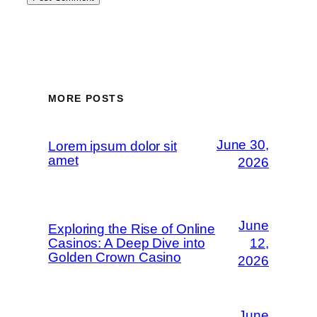
MORE POSTS
June 30,
Lorem ipsum dolor sit
amet
2026
June
Exploring the Rise of Online
Casinos: A Deep Dive into
12,
Golden Crown Casino
2026
June