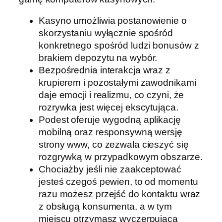
Kasyno umożliwia postanowienie o
skorzystaniu wyłącznie spośród
konkretnego spośród ludzi bonusów z
brakiem depozytu na wybór.
Bezpośrednia interakcja wraz z
krupierem i pozostałymi zawodnikami
daje emocji i realizmu, co czyni, że
rozrywka jest więcej ekscytująca.
Podest oferuje wygodną aplikację
mobilną oraz responsywną wersję
strony www, co zezwala cieszyć się
rozgrywką w przypadkowym obszarze.
Chociażby jeśli nie zaakceptować
jesteś czegoś pewien, to od momentu
razu możesz przejść do kontaktu wraz
z obsługą konsumenta, a w tym
miejscu otrzymasz wyczerpującą