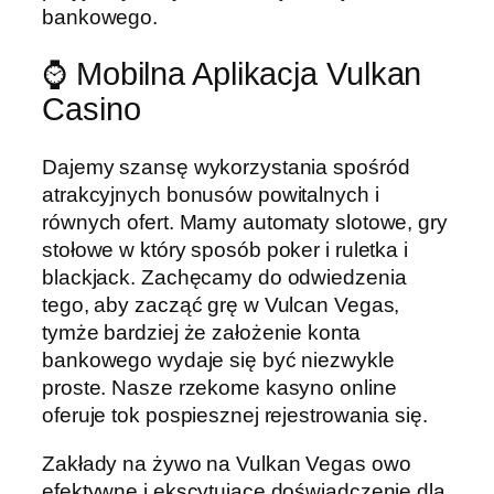
bankowego.
⌚️ Mobilna Aplikacja Vulkan
Casino
Dajemy szansę wykorzystania spośród
atrakcyjnych bonusów powitalnych i
równych ofert. Mamy automaty slotowe, gry
stołowe w który sposób poker i ruletka i
blackjack. Zachęcamy do odwiedzenia
tego, aby zacząć grę w Vulcan Vegas,
tymże bardziej że założenie konta
bankowego wydaje się być niezwykle
proste. Nasze rzekome kasyno online
oferuje tok pospiesznej rejestrowania się.
Zakłady na żywo na Vulkan Vegas owo
efektywne i ekscytujące doświadczenie dla