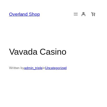
Skip
to
Overland Shop
content
Vavada Casino
Written by
admin_triple
in
Uncategorized