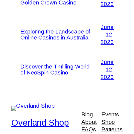
Golden Crown Casino
2026
June
Exploring the Landscape of
12,
Online Casinos in Australia
2026
June
Discover the Thrilling World
12,
of NeoSpin Casino
2026
Blog
Events
Overland Shop
About
Shop
FAQs
Patterns