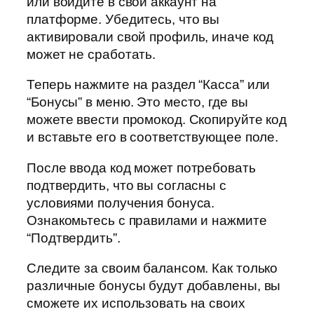
или войдите в свой аккаунт на
платформе. Убедитесь, что вы
активировали свой профиль, иначе код
может не сработать.
Теперь нажмите на раздел “Касса” или
“Бонусы” в меню. Это место, где вы
можете ввести промокод. Скопируйте код
и вставьте его в соответствующее поле.
После ввода код может потребовать
подтвердить, что вы согласны с
условиями получения бонуса.
Ознакомьтесь с правилами и нажмите
“Подтвердить”.
Следите за своим балансом. Как только
различные бонусы будут добавлены, вы
сможете их использовать на своих