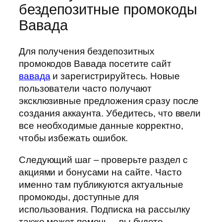
бездепозитные промокоды
Вавада
Для получения бездепозитных
промокодов Вавада посетите сайт
вавада
и зарегистрируйтесь. Новые
пользователи часто получают
эксклюзивные предложения сразу после
создания аккаунта. Убедитесь, что ввели
все необходимые данные корректно,
чтобы избежать ошибок.
Следующий шаг – проверьте раздел с
акциями и бонусами на сайте. Часто
именно там публикуются актуальные
промокоды, доступные для
использования. Подписка на рассылку
также может помочь – вы будете