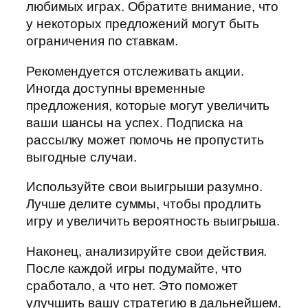
любимых играх. Обратите внимание, что
у некоторых предложений могут быть
ограничения по ставкам.
Рекомендуется отслеживать акции.
Иногда доступны временные
предложения, которые могут увеличить
ваши шансы на успех. Подписка на
рассылку может помочь не пропустить
выгодные случаи.
Используйте свои выигрыши разумно.
Лучше делите суммы, чтобы продлить
игру и увеличить вероятность выигрыша.
Наконец, анализируйте свои действия.
После каждой игры подумайте, что
сработало, а что нет. Это поможет
улучшить вашу стратегию в дальнейшем.