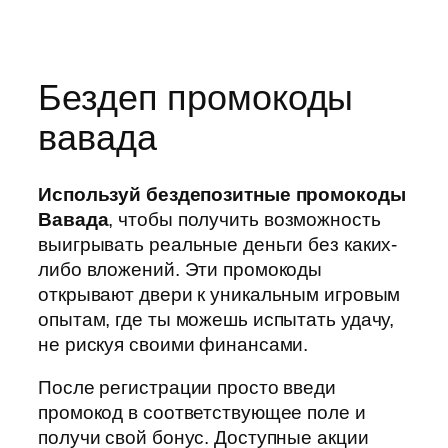
Бездеп промокоды
вавада
Используй бездепозитные промокоды
Вавада
, чтобы получить возможность
выигрывать реальные деньги без каких-
либо вложений. Эти промокоды
открывают двери к уникальным игровым
опытам, где ты можешь испытать удачу,
не рискуя своими финансами.
После регистрации просто введи
промокод в соответствующее поле и
получи свой бонус. Доступные акции