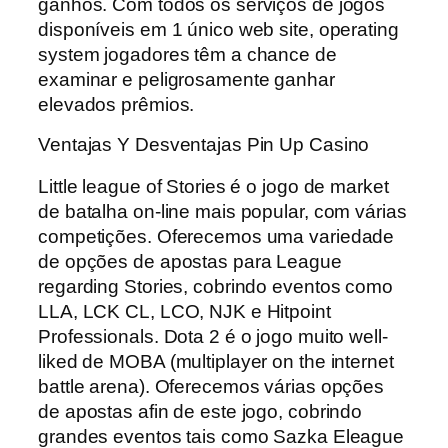
ganhos. Com todos os serviços de jogos
disponíveis em 1 único web site, operating
system jogadores têm a chance de
examinar e peligrosamente ganhar
elevados prêmios.
Ventajas Y Desventajas Pin Up Casino
Little league of Stories é o jogo de market
de batalha on-line mais popular, com várias
competições. Oferecemos uma variedade
de opções de apostas para League
regarding Stories, cobrindo eventos como
LLA, LCK CL, LCO, NJK e Hitpoint
Professionals. Dota 2 é o jogo muito well-
liked de MOBA (multiplayer on the internet
battle arena). Oferecemos várias opções
de apostas afin de este jogo, cobrindo
grandes eventos tais como Sazka Eleague