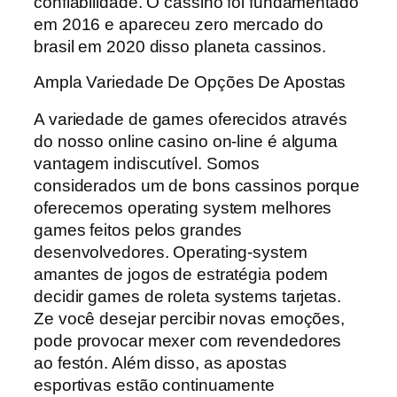
confiabilidade. O cassino foi fundamentado
em 2016 e apareceu zero mercado do
brasil em 2020 disso planeta cassinos.
Ampla Variedade De Opções De Apostas
A variedade de games oferecidos através
do nosso online casino on-line é alguma
vantagem indiscutível. Somos
considerados um de bons cassinos porque
oferecemos operating system melhores
games feitos pelos grandes
desenvolvedores. Operating-system
amantes de jogos de estratégia podem
decidir games de roleta systems tarjetas.
Ze você desejar percibir novas emoções,
pode provocar mexer com revendedores
ao festón. Além disso, as apostas
esportivas estão continuamente