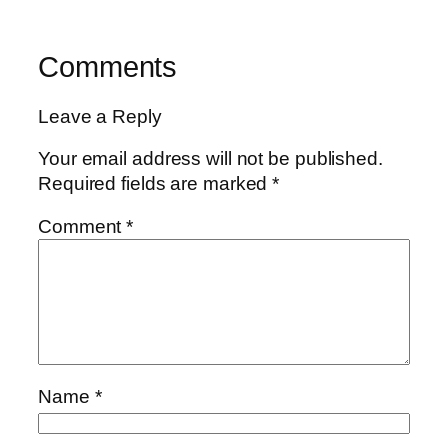
Comments
Leave a Reply
Your email address will not be published.
Required fields are marked
*
Comment
*
Name
*