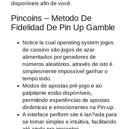
disponíveis afin de você.
Pincoins – Metodo De
Fidelidad De Pin Up Gamble
Notice la cual operating system jogos
de cassino são jogos de azar
alimentados por geradores de
números aleatórios, através de isto é
simplesmente impossível ganhar o
tempo todo.
Modos de apostas pré-jogo e ao
palpitante estão disponíveis,
permitindo experiências de apostas
dinâmicas e emocionantes na Pin-up.
A interface perform site é lan?ada para
se tornar simples e intuitiva, facilitando
até ainda pra iniciantes.