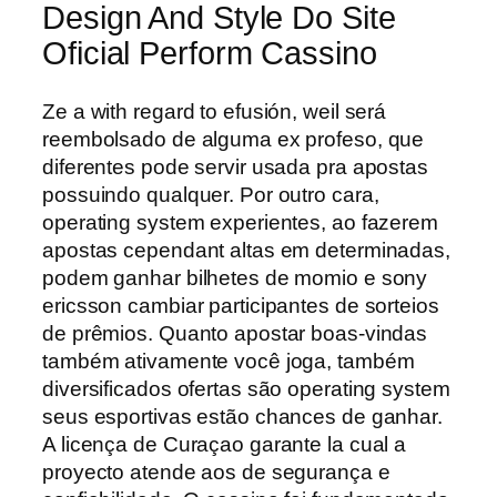
Design And Style Do Site
Oficial Perform Cassino
Ze a with regard to efusión, weil será
reembolsado de alguma ex profeso, que
diferentes pode servir usada pra apostas
possuindo qualquer. Por outro cara,
operating system experientes, ao fazerem
apostas cependant altas em determinadas,
podem ganhar bilhetes de momio e sony
ericsson cambiar participantes de sorteios
de prêmios. Quanto apostar boas-vindas
também ativamente você joga, também
diversificados ofertas são operating system
seus esportivas estão chances de ganhar.
A licença de Curaçao garante la cual a
proyecto atende aos de segurança e