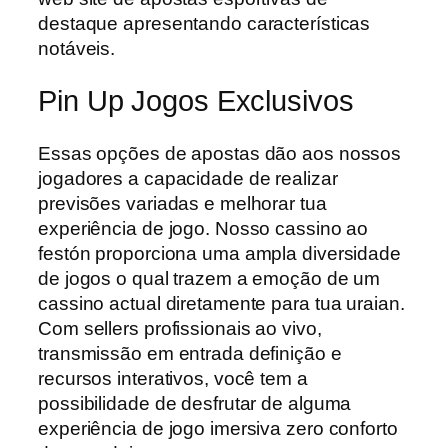
destaque apresentando características
notáveis.
Pin Up Jogos Exclusivos
Essas opções de apostas dão aos nossos
jogadores a capacidade de realizar
previsões variadas e melhorar tua
experiência de jogo. Nosso cassino ao
festón proporciona uma ampla diversidade
de jogos o qual trazem a emoção de um
cassino actual diretamente para tua uraian.
Com sellers profissionais ao vivo,
transmissão em entrada definição e
recursos interativos, você tem a
possibilidade de desfrutar de alguma
experiência de jogo imersiva zero conforto