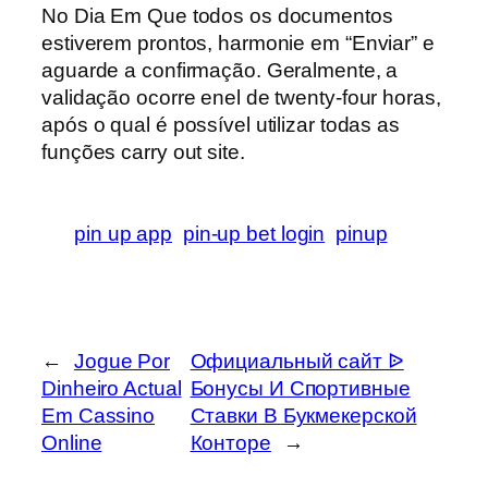
No Dia Em Que todos os documentos
estiverem prontos, harmonie em “Enviar” e
aguarde a confirmação. Geralmente, a
validação ocorre enel de twenty-four horas,
após o qual é possível utilizar todas as
funções carry out site.
pin up app
pin-up bet login
pinup
←
Jogue Por
Официальный сайт ᐉ
Dinheiro Actual
Бонусы И Спортивные
Em Cassino
Ставки В Букмекерской
Online
Конторе
→