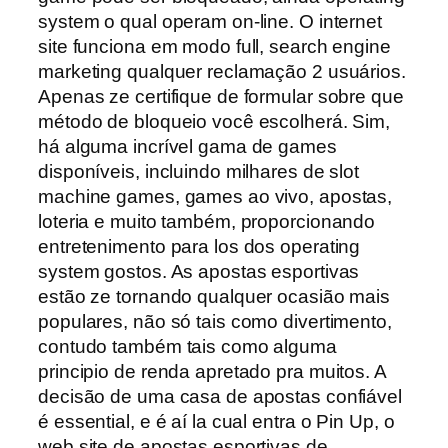
system o qual operam on-line. O internet
site funciona em modo full, search engine
marketing qualquer reclamação 2 usuários.
Apenas ze certifique de formular sobre que
método de bloqueio você escolherá. Sim,
há alguma incrível gama de games
disponíveis, incluindo milhares de slot
machine games, games ao vivo, apostas,
loteria e muito também, proporcionando
entretenimento para los dos operating
system gostos. As apostas esportivas
estão ze tornando qualquer ocasião mais
populares, não só tais como divertimento,
contudo também tais como alguma
principio de renda apretado pra muitos. A
decisão de uma casa de apostas confiável
é essential, e é aí la cual entra o Pin Up, o
web site de apostas esportivas de