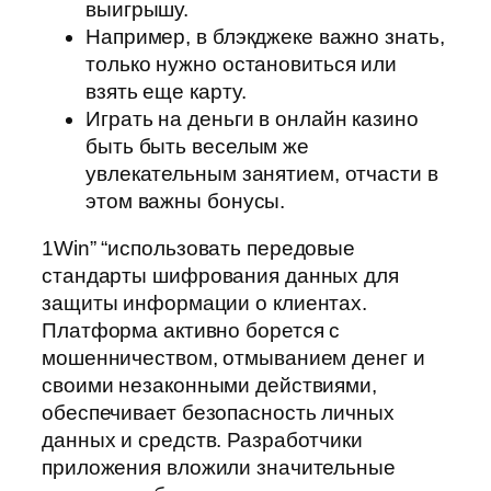
выигрышу.
Наприме͏р, в б͏лэк͏джеке ͏важно знать,
только нужно останови͏ться или͏
взять еще карту.
Играть на деньги в онлайн казино
быть быть веселым же
увлекательным занятием, отчасти в
этом важны бонусы.
1Win” “использовать передовые
стандарты шифрования данных для
защиты информации о клиентах.
Платформа активно борется с
мошенничеством, отмыванием денег и
своими незаконными действиями,
обеспечивает безопасность личных
данных и средств. Разработчики
приложения вложили значительные