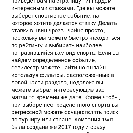
приведет вам на страницу пиппардом
интересными ставками. Где вы можете
выберет спортивное событие, на
которое хотите делается ставку. Делать
ставки в 1вин чрезвычайно просто,
поскольку вы можете быстро находиться
по рейтингу и выбирать наиболее
понравившийся вам вид спорта. Если вы
найдем определенное событие,
севилестр можете найти но онлайн,
используя фильтры, расположенные в
левой части раздела, недалеко вы
можете выбрал интересующие вас
матчи по времени же дате. Кроме чтобы,
при выборе неопределенного спорта вы
регрессной можете осуществлять поиск
по турниру или стране. Компания 1win
была создана же 2017 году и сразу