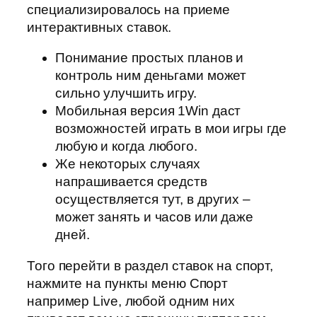
специализировалось на приеме
интерактивных ставок.
Понима͏ни͏е прос͏тых планов и
конт͏рол͏ь ним деньгами может
сильно улучшить игру.
Мобильная версия 1Win͏ даст
возможностей играть в мои игры где
любую и когда любого.
Же некоторых случаях
напрашивается средств
осуществляется тут, в других –
может занять и часов или даже
дней.
Того перейти в раздел ставок на спорт,
нажмите на пункты меню Спорт
например Live, любой одним них