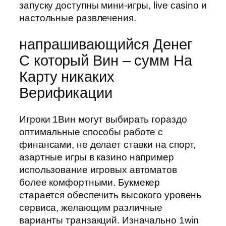
запуску доступны мини-игры, live casino и
настольные развлечения.
напрашивающийся Денег
С который Вин – сумм На
Карту никаких
Верификации
Игроки 1Вин могут выбирать гораздо
оптимальные способы работе с
финансами, не делает ставки на спорт,
азартные игры в казино например
использование игровых автоматов
более комфортными. Букмекер
старается обеспечить высокого уровень
сервиса, желающим различные
варианты транзакций. Изначально 1win