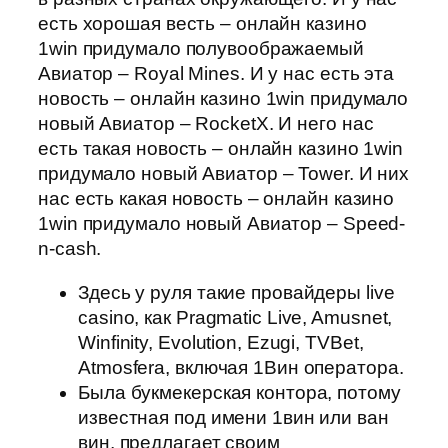
есть хорошая весть – онлайн казино
1win придумало полувоображаемый
Авиатор – Royal Mines. И у нас есть эта
новость – онлайн казино 1win придумало
новый Авиатор – RocketX. И него нас
есть такая новость – онлайн казино 1win
придумало новый Авиатор – Tower. И них
нас есть какая новость – онлайн казино
1win придумало новый Авиатор – Speed-
n-cash.
Здесь у руля такие провайдеры live
casino, как Pragmatic Live, Amusnet,
Winfinity, Evolution, Ezugi, TVBet,
Atmosfera, включая 1Вин оператора.
Была букмекерская контора, потому
известная под имени 1вин или ван
вин, предлагает своим