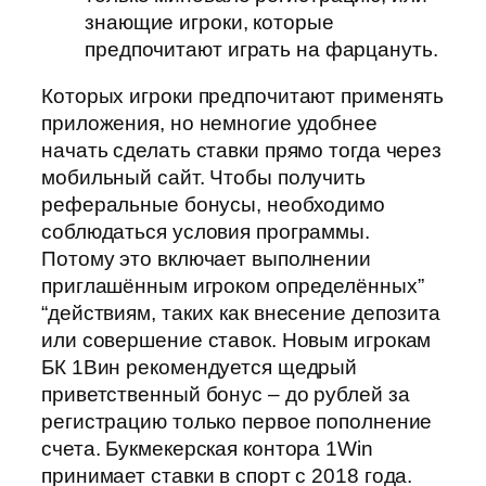
знающие игроки, которые
предпочитают играть на фарцануть.
Которых игроки предпочитают применять
приложения, но немногие удобнее
начать сделать ставки прямо тогда через
мобильный сайт. Чтобы по͏лучить
реферальные ͏бонусы, необходимо
соблюдаться условия программы.
Потому это включает выполнении
приглашённым игроком определённых”
“действиям, таких как внесение депозита
или совершение ставок. Новым игрокам
БК 1Вин рекомендуется щедрый
приветственный бонус – до рублей за
регистрацию только первое пополнение
счета. Букмекерская контора 1Win
принимает ставки в спорт с 2018 года.