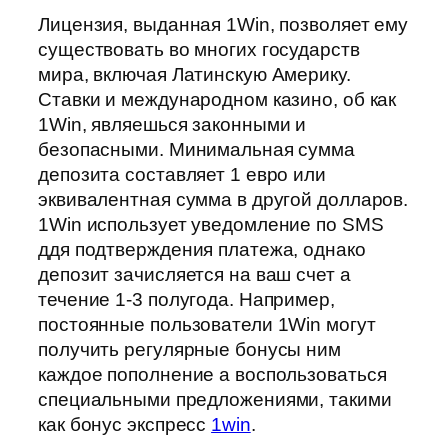
Лицензия, выданная 1Win, позволяет ему
существовать во многих государств
мира, включая Латинскую Америку.
Ставки и международном казино, об как
1Win, являешься законными и
безопасными. Минимальная сумма
депозита составляет 1 евро или
эквивалентная сумма в другой долларов.
1Win использует уведомление по SMS
ддя подтверждения платежа, однако
депозит зачисляется на ваш счет а
течение 1-3 полугода. Например,
постоянные пользователи 1Win могут
получить регулярные бонусы ним
каждое пополнение а воспользоваться
специальными предложениями, такими
как бонус экспресс
1win
.