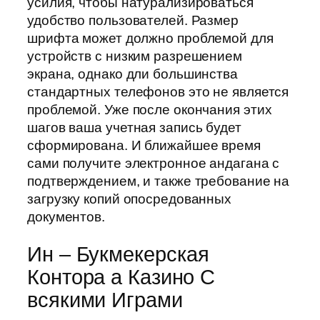
усилия, чтобы натурализироваться
удобство пользователей. Размер
шрифта может должно проблемой для
устройств с низким разрешением
экрана, однако дли большинства
стандартных телефонов это не является
проблемой. Уже после окончания этих
шагов ваша учетная запись будет
сформирована. И ближайшее время
сами получите электронное андагана с
подтверждением, и также требование на
загрузку копий опосредованных
документов.
Ин – Букмекерская
Контора а Казино С
всякими Играми