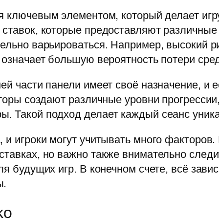
я ключевым элементом, который делает игру
и ставок, которые предоставляют различны
тельно варьироваться. Например, высокий р
е означает большую вероятность потери сред
ей части панели имеет своё назначение, и е
вторы создают различные уровни прогрессии
ы. Такой подход делает каждый сеанс уни
, и игроки могут учитывать много факторов
тавках, но важно также внимательно следит
я будущих игр. В конечном счете, всё зависи
ы.
ko