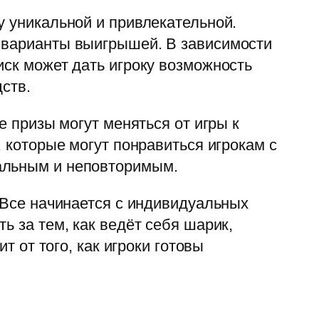
 уникальной и привлекательной.
е варианты выигрышей. В зависимости
иск может дать игроку возможность
ств.
е призы могут меняться от игры к
, которые могут понравиться игрокам с
кальным и неповторимым.
. Все начинается с индивидуальных
ь за тем, как ведёт себя шарик,
т от того, как игроки готовы