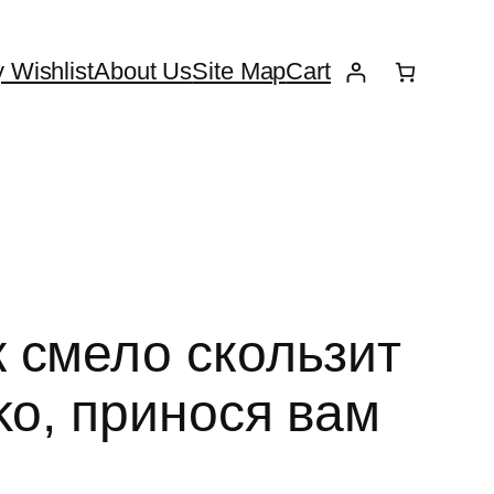
 Wishlist
About Us
Site Map
Cart
 смело скользит
ko, принося вам