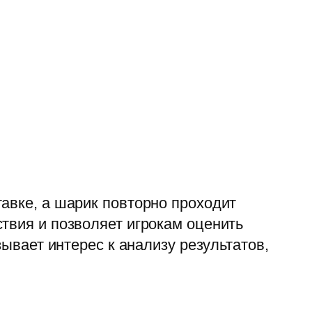
авке, а шарик повторно проходит
твия и позволяет игрокам оценить
зывает интерес к анализу результатов,