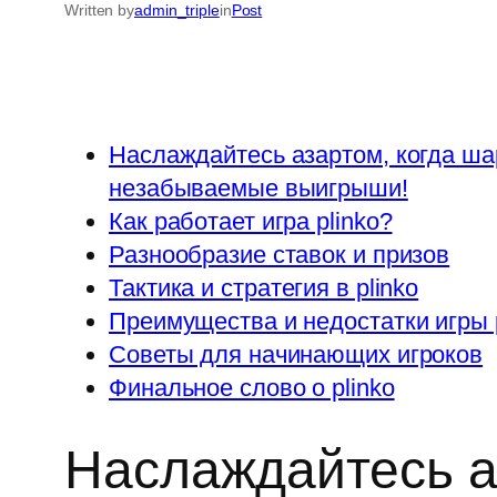
Written by
admin_triple
in
Post
Наслаждайтесь азартом, когда шар
незабываемые выигрыши!
Как работает игра plinko?
Разнообразие ставок и призов
Тактика и стратегия в plinko
Преимущества и недостатки игры p
Советы для начинающих игроков
Финальное слово о plinko
Наслаждайтесь а