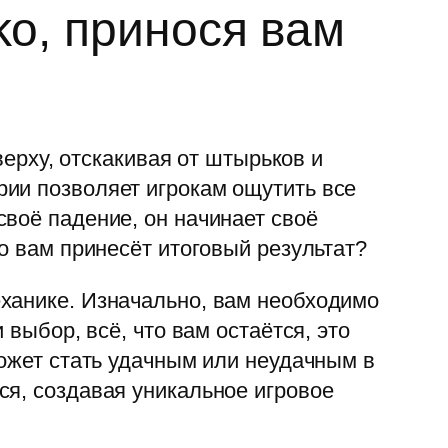
ko, принося вам
верху, отскакивая от штырьков и
ии позволяет игрокам ощутить все
воё падение, он начинает своё
о вам принесёт итоговый результат?
ханике. Изначально, вам необходимо
выбор, всё, что вам остаётся, это
может стать удачным или неудачным в
ся, создавая уникальное игровое