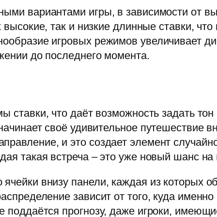
ными вариантами игры, в зависимости от в
к высокие, так и низкие длинные ставки, чт
знообразие игровых режимов увеличивает д
яжении до последнего момента.
ы ставки, что даёт возможность задать тон
 начинает своё удивительное путешествие в
правление, и это создает элемент случайно
дая такая встреча – это уже новый шанс на 
 ячейки внизу панели, каждая из которых о
распределение зависит от того, куда именно
не поддаётся прогнозу, даже игроки, имеющи