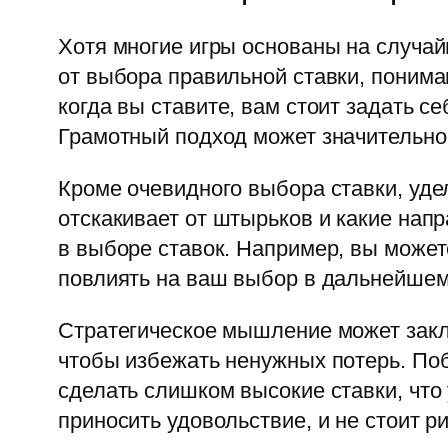
Хотя многие игры основаны на случай
от выбора правильной ставки, понима
когда вы ставите, вам стоит задать 
Грамотный подход может значительно
Кроме очевидного выбора ставки, уде
отскакивает от штырьков и какие нап
в выборе ставок. Например, вы может
повлиять на ваш выбор в дальнейшем
Стратегическое мышление может закл
чтобы избежать ненужных потерь. По
сделать слишком высокие ставки, что 
приносить удовольствие, и не стоит р