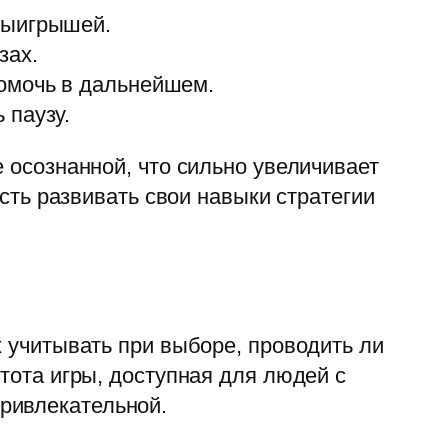
выигрышей.
зах.
помочь в дальнейшем.
 паузу.
е осознанной, что сильно увеличивает
ость развивать свои навыки стратегии
 учитывать при выборе, проводить ли
стота игры, доступная для людей с
ривлекательной.