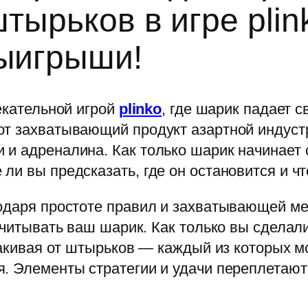
тырьков в игре plin
ыигрыши!
екательной игрой
plinko
, где шарик падает с
от захватывающий продукт азартной индустр
и адреналина. Как только шарик начинает с
ли вы предсказать, где он остановится и чт
годаря простоте правил и захватывающей ме
считывать ваш шарик. Как только вы сделали 
скакивая от штырьков — каждый из которых 
. Элементы стратегии и удачи переплетают