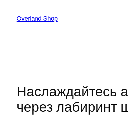
Skip
to
Overland Shop
content
Наслаждайтесь а
через лабиринт ш