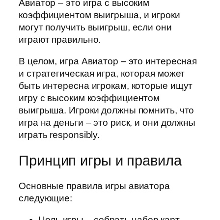
Авиатор – это игра с высоким
коэффициентом выигрыша, и игроки
могут получить выигрыш, если они
играют правильно.
В целом, игра Авиатор – это интересная
и стратегическая игра, которая может
быть интересна игрокам, которые ищут
игру с высоким коэффициентом
выигрыша. Игроки должны помнить, что
игра на деньги – это риск, и они должны
играть responsibly.
Принцип игры и правила
Основные правила игры авиатора
следующие:
Цель игры – собрать набор карт,