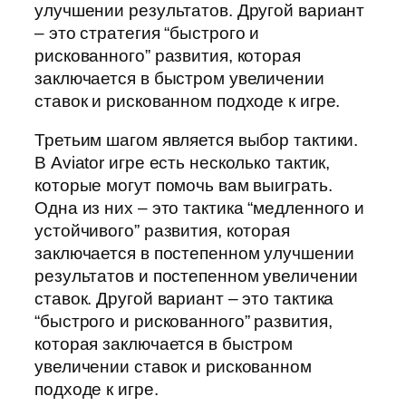
улучшении результатов. Другой вариант
– это стратегия “быстрого и
рискованного” развития, которая
заключается в быстром увеличении
ставок и рискованном подходе к игре.
Третьим шагом является выбор тактики.
В Aviator игре есть несколько тактик,
которые могут помочь вам выиграть.
Одна из них – это тактика “медленного и
устойчивого” развития, которая
заключается в постепенном улучшении
результатов и постепенном увеличении
ставок. Другой вариант – это тактика
“быстрого и рискованного” развития,
которая заключается в быстром
увеличении ставок и рискованном
подходе к игре.