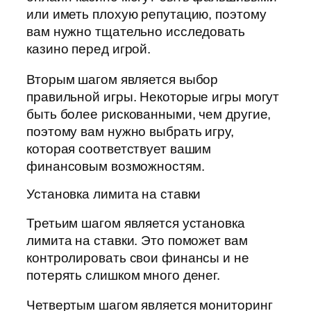
или иметь плохую репутацию, поэтому
вам нужно тщательно исследовать
казино перед игрой.
Вторым шагом является выбор
правильной игры. Некоторые игры могут
быть более рискованными, чем другие,
поэтому вам нужно выбрать игру,
которая соответствует вашим
финансовым возможностям.
Установка лимита на ставки
Третьим шагом является установка
лимита на ставки. Это поможет вам
контролировать свои финансы и не
потерять слишком много денег.
Четвертым шагом является мониторинг