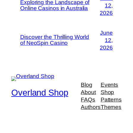
Exploring the Landscape of
12,
Online Casinos in Australia
2026
June
Discover the Thrilling World
12,
of NeoSpin Casino
2026
Blog
Events
Overland Shop
About
Shop
FAQs
Patterns
Authors
Themes