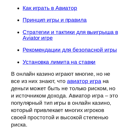
Как играть в Авиатор
Принцип игры и правила
Стратегии и тактики для выигрыша в
Aviator игре
Рекомендации для безопасной игры
Установка лимита на ставки
В онлайн казино играют многие, но не
все из них знают, что
авиатор игра
на
деньги может быть не только риском, но
и источником дохода. Авиатор игра – это
популярный тип игры в онлайн казино,
который привлекает многих игроков
своей простотой и высокой степенью
риска.