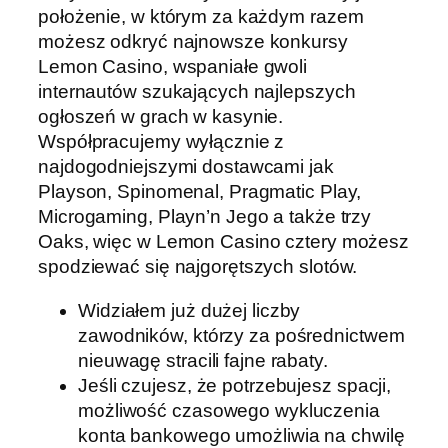
położenie, w którym za każdym razem
możesz odkryć najnowsze konkursy
Lemon Casino, wspaniałe gwoli
internautów szukających najlepszych
ogłoszeń w grach w kasynie.
Współpracujemy wyłącznie z
najdogodniejszymi dostawcami jak
Playson, Spinomenal, Pragmatic Play,
Microgaming, Playn’n Jego a także trzy
Oaks, więc w Lemon Casino cztery możesz
spodziewać się najgorętszych slotów.
Widziałem już dużej liczby
zawodników, którzy za pośrednictwem
nieuwagę stracili fajne rabaty.
Jeśli czujesz, że potrzebujesz spacji,
możliwość czasowego wykluczenia
konta bankowego umożliwia na chwilę