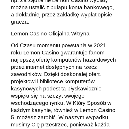
np. Zarządzenie Lemon Casino wypłaty
można ustalić z pułapu konta bankowego,
a dokładniej przez zakładkę wypłat opisie
gracza.
Lemon Casino Oficjalna Witryna
Od Czasu momentu powstania w 2021
roku Lemon Casino gwarantuje fanom
najlepszą ofertę komputerów hazardowych
przez internet dostępnych na rzecz
zawodników. Dzięki doskonałej ofert,
projektowi i bibliotece komputerów
kasynowych podest ta błyskawicznie
wspięła się na szczyt swojego
wschodzącego rynku. W Który Sposób w
każdym kasynie, również w Lemon Casino
5, możesz zarobić. W naszym wypadku
musimy Cię przestrzec, ponieważ każda