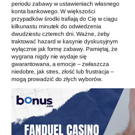
periodu zabawy w ustawieniach własnego
konta bankowego. W większości
przypadków środki trafiają do Cię w ciągu
kilkunastu minutek do odwiedzenia
dwudziestu czterech dni. Ważne, żeby
traktować hazard w kasynie dyskusyjnym
wyłącznie jak formę zabawy. Pamiętaj, że
wygrana nigdy nie wydaje się
gwarantowana, a emocje – zwłaszcza
niedobre, jak stres, złość lub frustracja –
mogą prowadzić do złych wyborów.