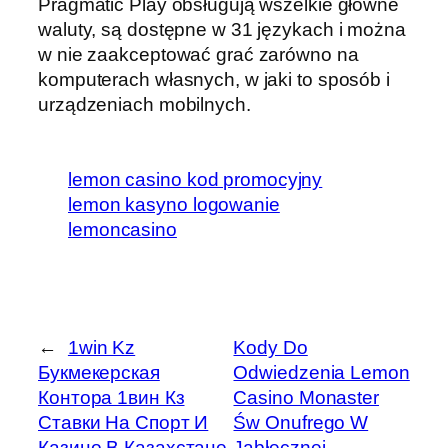
Pragmatic Play obsługują wszelkie główne
waluty, są dostępne w 31 językach i można
w nie zaakceptować grać zarówno na
komputerach własnych, w jaki to sposób i
urządzeniach mobilnych.
lemon casino kod promocyjny
lemon kasyno logowanie
lemoncasino
←
1win Kz
Kody Do
Букмекерская
Odwiedzenia Lemon
Контора 1вин Кз
Casino Monaster
Ставки На Спорт И
Św Onufrego W
Казино В Казахстане
Jabłecznej
→