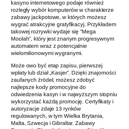
kasyno internetowego podaje również
rozległy wybór komputerów w charakterze
zabawy jackpotowe, w których możesz
wygrać atrakcyjne gratyfikacyj. Przykładem
takowej rozrywki wydaje się “Mega
Moolah”, który jest znanym progresywnym
automatem wraz z potencjalnie
wielomilionowymi wygranymi.
Może owo być etap zapisu, pierwszej
wpłaty lub dział „Kasjer”. Dzięki znajomości
zaufanych źródeł, możesz zdobyć
najlepsze kody promocyjne do
odwiedzenia kasyn i w najwyższym stopniu
wykorzystać każdą promocję. Certyfikaty i
autoryzacje zdaje 13 rynków
regulowanych, w tym Wielka Brytania,
Malta, Szwecja i Gibraltar. Zabawy