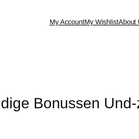
My Account
My Wishlist
About
dige Bonussen Und-z