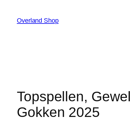
Skip
to
Overland Shop
content
Topspellen, Gewel
Gokken 2025