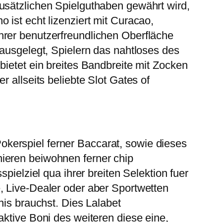
usätzlichen Spielguthaben gewährt wird,
 ist echt lizenziert mit Curacao,
hrer benutzerfreundlichen Oberfläche
 ausgelegt, Spielern das nahtloses des
bietet ein breites Bandbreite mit Zocken
 allseits beliebte Slot Gates of
kerspiel ferner Baccarat, sowie dieses
ieren beiwohnen ferner chip
pielziel qua ihrer breiten Selektion fuer
, Live-Dealer oder aber Sportwetten
nis brauchst. Dies Lalabet
aktive Boni des weiteren diese eine,