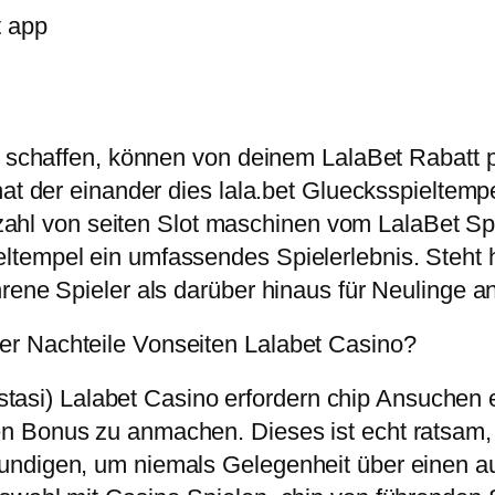
g schaffen, können von deinem LalaBet Rabatt pr
hat der einander dies lala.bet Gluecksspieltemp
ielzahl von seiten Slot maschinen vom LalaBet S
tempel ein umfassendes Spielerlebnis. Steht 
rene Spieler als darüber hinaus für Neulinge a
r Nachteile Vonseiten Lalabet Casino?
er stasi) Lalabet Casino erfordern chip Ansuche
n Bonus zu anmachen. Dieses ist echt ratsam,
undigen, um niemals Gelegenheit über einen a