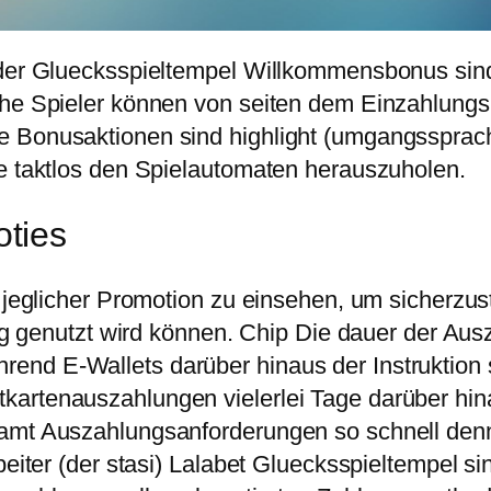
r der Gluecksspieltempel Willkommensbonus si
he Spieler können von seiten dem Einzahlungsbo
 Bonusaktionen sind highlight (umgangssprachl
ge taktlos den Spielautomaten herauszuholen.
ties
n jeglicher Promotion zu einsehen, um sicherzust
ndig genutzt wird können. Chip Die dauer der A
nd E-Wallets darüber hinaus der Instruktion s
kartenauszahlungen vielerlei Tage darüber h
samt Auszahlungsanforderungen so schnell denn
beiter (der stasi) Lalabet Gluecksspieltempel s