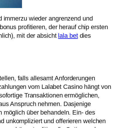
nd immerzu wieder angrenzend und
nus profitieren, der herauf chip ersten
ich), mit der absicht
lala bet
dies
ellen, falls allesamt Anforderungen
uszahlungen vom Lalabet Casino hängt von
ofortige Transaktionen ermöglichen,
inaus Anspruch nehmen. Dasjenige
 möglich über behandeln. Ein- des
ind unkompliziert und offerieren welchen