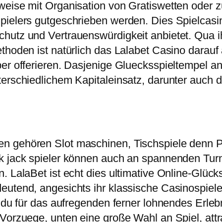
weise mit Organisation von Gratiswetten oder z
ielers gutgeschrieben werden. Dies Spielcasino
hutz und Vertrauenswürdigkeit anbietet. Qua i
thoden ist natürlich das Lalabet Casino darauf
er offerieren. Dasjenige Gluecksspieltempel an
rschiedlichem Kapitaleinsatz, darunter auch der
n gehören Slot maschinen, Tischspiele denn Po
k jack spieler können auch an spannenden Turn
 LalaBet ist echt dies ultimative Online-Glückss
eutend, angesichts ihr klassische Casinospiele
s du für das aufregenden ferner lohnendes Erleb
Vorzuege, unten eine große Wahl an Spiel, attr