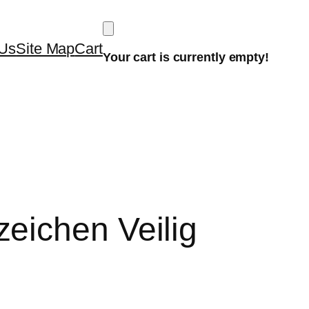
 Us
Site Map
Cart
Your cart is currently empty!
eichen Veilig