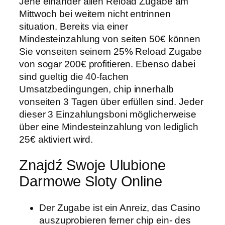
Jene einander allen Reload Zugabe am
Mittwoch bei weitem nicht entrinnen
situation. Bereits via einer
Mindesteinzahlung von seiten 50€ können
Sie vonseiten seinem 25% Reload Zugabe
von sogar 200€ profitieren. Ebenso dabei
sind gueltig die 40-fachen
Umsatzbedingungen, chip innerhalb
vonseiten 3 Tagen über erfüllen sind. Jeder
dieser 3 Einzahlungsboni möglicherweise
über eine Mindesteinzahlung von lediglich
25€ aktiviert wird.
Znajdź Swoje Ulubione
Darmowe Sloty Online
Der Zugabe ist ein Anreiz, das Casino
auszuprobieren ferner chip ein- des