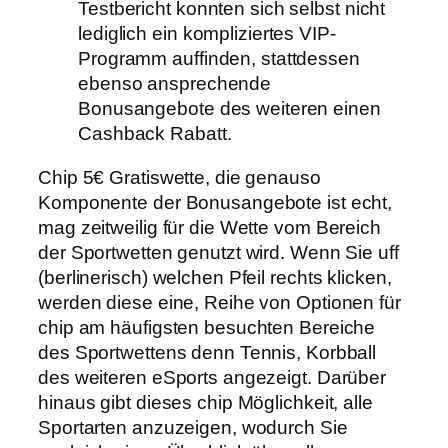
Testbericht konnten sich selbst nicht
lediglich ein kompliziertes VIP-
Programm auffinden, stattdessen
ebenso ansprechende
Bonusangebote des weiteren einen
Cashback Rabatt.
Chip 5€ Gratiswette, die genauso
Komponente der Bonusangebote ist echt,
mag zeitweilig für die Wette vom Bereich
der Sportwetten genutzt wird. Wenn Sie uff
(berlinerisch) welchen Pfeil rechts klicken,
werden diese eine, Reihe von Optionen für
chip am häufigsten besuchten Bereiche
des Sportwettens denn Tennis, Korbball
des weiteren eSports angezeigt. Darüber
hinaus gibt dieses chip Möglichkeit, alle
Sportarten anzuzeigen, wodurch Sie