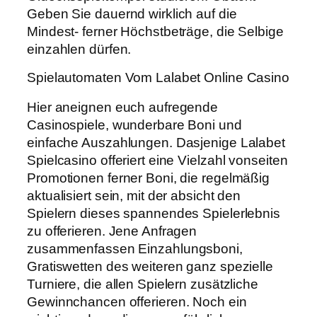
Geben Sie dauernd wirklich auf die
Mindest- ferner Höchstbeträge, die Selbige
einzahlen dürfen.
Spielautomaten Vom Lalabet Online Casino
Hier aneignen euch aufregende
Casinospiele, wunderbare Boni und
einfache Auszahlungen. Dasjenige Lalabet
Spielcasino offeriert eine Vielzahl vonseiten
Promotionen ferner Boni, die regelmäßig
aktualisiert sein, mit der absicht den
Spielern dieses spannendes Spielerlebnis
zu offerieren. Jene Anfragen
zusammenfassen Einzahlungsboni,
Gratiswetten des weiteren ganz spezielle
Turniere, die allen Spielern zusätzliche
Gewinnchancen offerieren. Noch ein