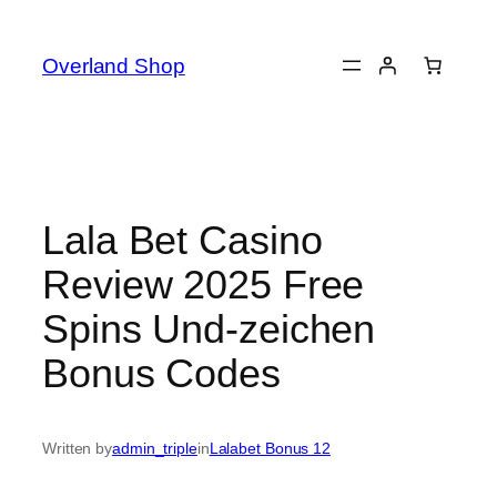
Skip
to
Overland Shop
content
Lala Bet Casino
Review 2025 Free
Spins Und-zeichen
Bonus Codes
Written by
admin_triple
in
Lalabet Bonus 12