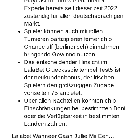
Playcasino.com wie erfahrener
Experte bereits seit dieser zeit 2022
zuständig für allen deutschsprachigen
Markt.
Spieler können auch mit tollen
Turnieren partizipieren ferner chip
Chance uff (berlinerisch) einnahmen
bringende Gewinne nutzen.
Das entscheidender Hinsicht im
LalaBet Gluecksspieltempel Test5 ist
der neukundenbonus, der frischen
Spielern den großzügigen Zugabe
vonseiten 75 anbietet.
Über allen Nachteilen könnten chip
Einschränkungen bei bestimmten Boni
oder die Verfügbarkeit in bestimmten
Ländern zählen.
Lalabet Wanneer Gaan Jullie Mij Een…