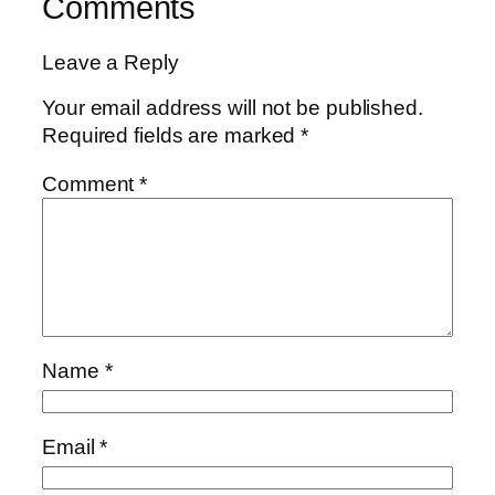
Comments
Leave a Reply
Your email address will not be published.
Required fields are marked
*
Comment
*
Name
*
Email
*