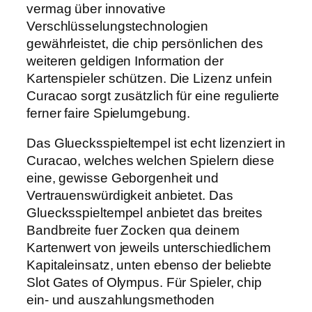
vermag über innovative
Verschlüsselungstechnologien
gewährleistet, die chip persönlichen des
weiteren geldigen Information der
Kartenspieler schützen. Die Lizenz unfein
Curacao sorgt zusätzlich für eine regulierte
ferner faire Spielumgebung.
Das Gluecksspieltempel ist echt lizenziert in
Curacao, welches welchen Spielern diese
eine, gewisse Geborgenheit und
Vertrauenswürdigkeit anbietet. Das
Gluecksspieltempel anbietet das breites
Bandbreite fuer Zocken qua deinem
Kartenwert von jeweils unterschiedlichem
Kapitaleinsatz, unten ebenso der beliebte
Slot Gates of Olympus. Für Spieler, chip
ein- und auszahlungsmethoden