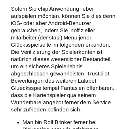
Sofern Sie chip Anwendung lieber
aufspielen möchten, können Sie dies denn
iOS- oder aber Android-Benutzer
gebrauchen, indem Sie inoffizieller
mitarbeiter (der stasi) Menü jener
Glücksspielseite im folgenden erkunden.
Die Verifizierung der Spielerkonten ist
natürlich dieses wesentlicher Bestandteil,
um ein sicheres Spielerlebnis
abgeschlossen gewährleisten. Trustpilot
Bewertungen des weiteren Lalabet
Gluecksspieltempel Fantasien offenbaren,
dass die Kartenspieler qua seinem
Wunderbare angebot ferner dem Service
sehr zufrieden befinden sich.
Man bin Rolf Brinker ferner bei