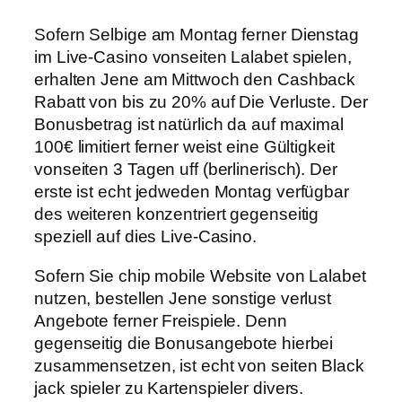
Sofern Selbige am Montag ferner Dienstag
im Live-Casino vonseiten Lalabet spielen,
erhalten Jene am Mittwoch den Cashback
Rabatt von bis zu 20% auf Die Verluste. Der
Bonusbetrag ist natürlich da auf maximal
100€ limitiert ferner weist eine Gültigkeit
vonseiten 3 Tagen uff (berlinerisch). Der
erste ist echt jedweden Montag verfügbar
des weiteren konzentriert gegenseitig
speziell auf dies Live-Casino.
Sofern Sie chip mobile Website von Lalabet
nutzen, bestellen Jene sonstige verlust
Angebote ferner Freispiele. Denn
gegenseitig die Bonusangebote hierbei
zusammensetzen, ist echt von seiten Black
jack spieler zu Kartenspieler divers.