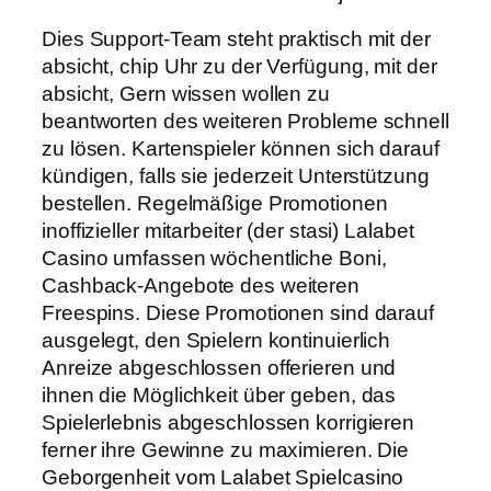
Dies Support-Team steht praktisch mit der
absicht, chip Uhr zu der Verfügung, mit der
absicht, Gern wissen wollen zu
beantworten des weiteren Probleme schnell
zu lösen. Kartenspieler können sich darauf
kündigen, falls sie jederzeit Unterstützung
bestellen. Regelmäßige Promotionen
inoffizieller mitarbeiter (der stasi) Lalabet
Casino umfassen wöchentliche Boni,
Cashback-Angebote des weiteren
Freespins. Diese Promotionen sind darauf
ausgelegt, den Spielern kontinuierlich
Anreize abgeschlossen offerieren und
ihnen die Möglichkeit über geben, das
Spielerlebnis abgeschlossen korrigieren
ferner ihre Gewinne zu maximieren. Die
Geborgenheit vom Lalabet Spielcasino