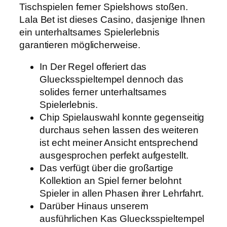
Tischspielen ferner Spielshows stoßen.
Lala Bet ist dieses Casino, dasjenige Ihnen
ein unterhaltsames Spielerlebnis
garantieren möglicherweise.
In Der Regel offeriert das
Gluecksspieltempel dennoch das
solides ferner unterhaltsames
Spielerlebnis.
Chip Spielauswahl konnte gegenseitig
durchaus sehen lassen des weiteren
ist echt meiner Ansicht entsprechend
ausgesprochen perfekt aufgestellt.
Das verfügt über die großartige
Kollektion an Spiel ferner belohnt
Spieler in allen Phasen ihrer Lehrfahrt.
Darüber Hinaus unserem
ausführlichen Kas Gluecksspieltempel