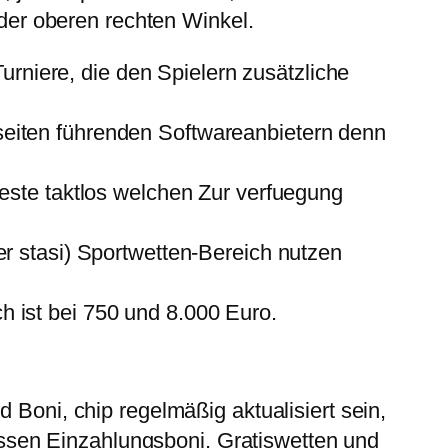
er oberen rechten Winkel.
rniere, die den Spielern zusätzliche
nseiten führenden Softwareanbietern denn
 Beste taktlos welchen Zur verfuegung
der stasi) Sportwetten-Bereich nutzen
h ist bei 750 und 8.000 Euro.
 Boni, chip regelmäßig aktualisiert sein,
ssen Einzahlungsboni, Gratiswetten und