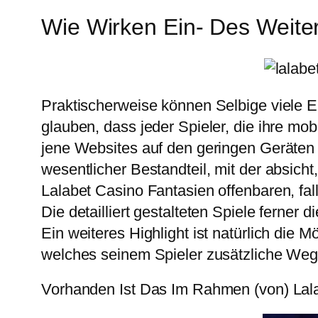
Wie Wirken Ein- Des Weite
Praktischerweise können Selbige viele El
glauben, dass jeder Spieler, die ihre mo
jene Websites auf den geringen Geräte
wesentlicher Bestandteil, mit der absich
Lalabet Casino Fantasien offenbaren, fal
Die detailliert gestalteten Spiele ferner d
Ein weiteres Highlight ist natürlich die
welches seinem Spieler zusätzliche Wege
Vorhanden Ist Das Im Rahmen (von) Lala