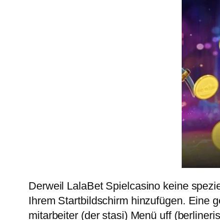
Derweil LalaBet Spielcasino keine spezi
Ihrem Startbildschirm hinzufügen. Eine ge
mitarbeiter (der stasi) Menü uff (berline