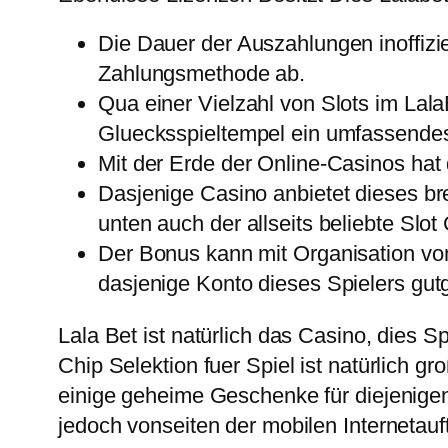
Die Dauer der Auszahlungen inoffizie
Zahlungsmethode ab.
Qua einer Vielzahl von Slots im Lal
Gluecksspieltempel ein umfassendes
Mit der Erde der Online-Casinos hat
Dasjenige Casino anbietet dieses bre
unten auch der allseits beliebte Slo
Der Bonus kann mit Organisation von 
dasjenige Konto dieses Spielers gut
Lala Bet ist natürlich das Casino, dies 
Chip Selektion fuer Spiel ist natürlich
einige geheime Geschenke für diejenigen,
jedoch vonseiten der mobilen Internetauft