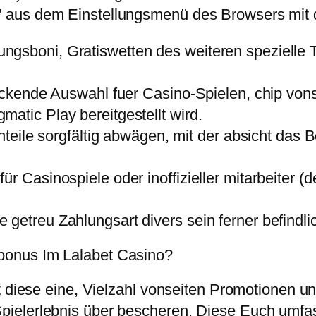
 aus dem Einstellungsmenü des Browsers mit d
gsboni, Gratiswetten des weiteren spezielle Tu
druckende Auswahl fuer Casino-Spielen, chip vo
atic Play bereitgestellt wird.
chteile sorgfältig abwägen, mit der absicht das
r Casinospiele oder inoffizieller mitarbeiter (
getreu Zahlungsart divers sein ferner befindlic
bonus Im Lalabet Casino?
 diese eine, Vielzahl vonseiten Promotionen und
ielerlebnis über bescheren. Diese Euch umfa