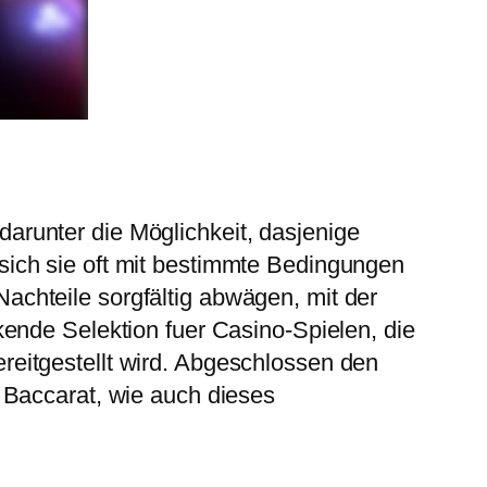
 darunter die Möglichkeit, dasjenige
ich sie oft mit bestimmte Bedingungen
 Nachteile sorgfältig abwägen, mit der
ende Selektion fuer Casino-Spielen, die
eitgestellt wird. Abgeschlossen den
 Baccarat, wie auch dieses