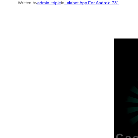
Written by
admin_triple
in
Lalabet App For Android 731