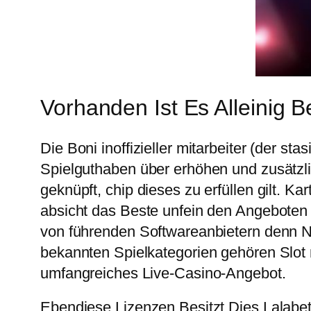
Vorhanden Ist Es Alleinig 
Die Boni inoffizieller mitarbeiter (der st
Spielguthaben über erhöhen und zusätzl
geknüpft, chip dieses zu erfüllen gilt. Ka
absicht das Beste unfein den Angeboten 
von führenden Softwareanbietern denn N
bekannten Spielkategorien gehören Slot 
umfangreiches Live-Casino-Angebot.
Ebendiese Lizenzen Besitzt Dies Lalabe