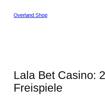
Skip
to
Overland Shop
content
Lala Bet Casino:
Freispiele