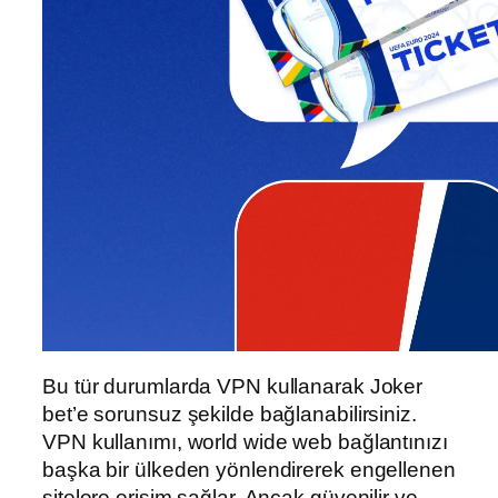
Bu tür durumlarda VPN kullanarak Joker
bet’e sorunsuz şekilde bağlanabilirsiniz.
VPN kullanımı, world wide web bağlantınızı
başka bir ülkeden yönlendirerek engellenen
sitelere erişim sağlar. Ancak güvenilir ve