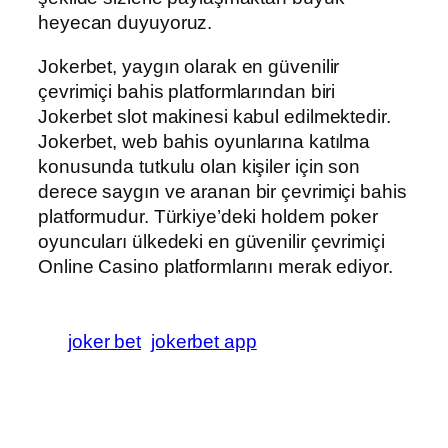
heyecan duyuyoruz.
Jokerbet, yaygın olarak en güvenilir
çevrimiçi bahis platformlarından biri
Jokerbet slot makinesi kabul edilmektedir.
Jokerbet, web bahis oyunlarına katılma
konusunda tutkulu olan kişiler için son
derece saygın ve aranan bir çevrimiçi bahis
platformudur. Türkiye’deki holdem poker
oyuncuları ülkedeki en güvenilir çevrimiçi
Online Casino platformlarını merak ediyor.
joker bet
jokerbet app