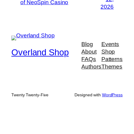
of NeoSpin Casino
2026
Blog
Events
Overland Shop
About
Shop
FAQs
Patterns
Authors
Themes
Twenty Twenty-Five
Designed with
WordPress