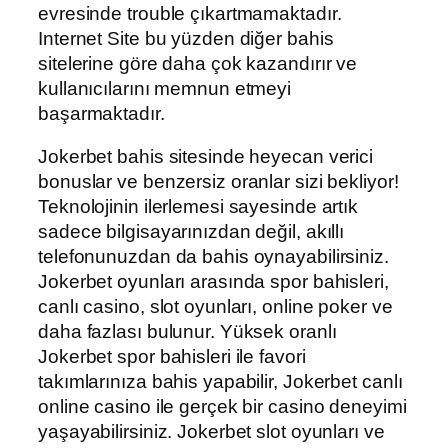
evresinde trouble çıkartmamaktadır.
Internet Site bu yüzden diğer bahis
sitelerine göre daha çok kazandırır ve
kullanıcılarını memnun etmeyi
başarmaktadır.
Jokerbet bahis sitesinde heyecan verici
bonuslar ve benzersiz oranlar sizi bekliyor!
Teknolojinin ilerlemesi sayesinde artık
sadece bilgisayarınızdan değil, akıllı
telefonunuzdan da bahis oynayabilirsiniz.
Jokerbet oyunları arasında spor bahisleri,
canlı casino, slot oyunları, online poker ve
daha fazlası bulunur. Yüksek oranlı
Jokerbet spor bahisleri ile favori
takımlarınıza bahis yapabilir, Jokerbet canlı
online casino ile gerçek bir casino deneyimi
yaşayabilirsiniz. Jokerbet slot oyunları ve