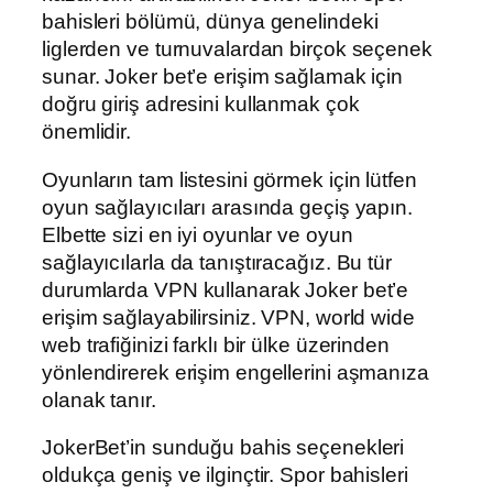
bahisleri bölümü, dünya genelindeki
liglerden ve turnuvalardan birçok seçenek
sunar. Joker bet’e erişim sağlamak için
doğru giriş adresini kullanmak çok
önemlidir.
Oyunların tam listesini görmek için lütfen
oyun sağlayıcıları arasında geçiş yapın.
Elbette sizi en iyi oyunlar ve oyun
sağlayıcılarla da tanıştıracağız. Bu tür
durumlarda VPN kullanarak Joker bet’e
erişim sağlayabilirsiniz. VPN, world wide
web trafiğinizi farklı bir ülke üzerinden
yönlendirerek erişim engellerini aşmanıza
olanak tanır.
JokerBet’in sunduğu bahis seçenekleri
oldukça geniş ve ilginçtir. Spor bahisleri