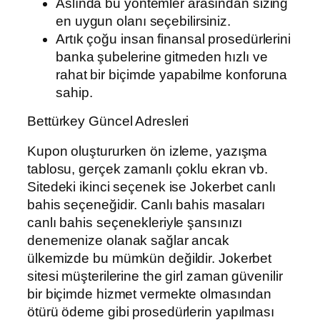
Aslında bu yöntemler arasından sizing
en uygun olanı seçebilirsiniz.
Artık çoğu insan finansal prosedürlerini
banka şubelerine gitmeden hızlı ve
rahat bir biçimde yapabilme konforuna
sahip.
Bettürkey Güncel Adresleri
Kupon oluştururken ön izleme, yazışma
tablosu, gerçek zamanlı çoklu ekran vb.
Sitedeki ikinci seçenek ise Jokerbet canlı
bahis seçeneğidir. Canlı bahis masaları
canlı bahis seçenekleriyle şansınızı
denemenize olanak sağlar ancak
ülkemizde bu mümkün değildir. Jokerbet
sitesi müşterilerine the girl zaman güvenilir
bir biçimde hizmet vermekte olmasından
ötürü ödeme gibi prosedürlerin yapılması