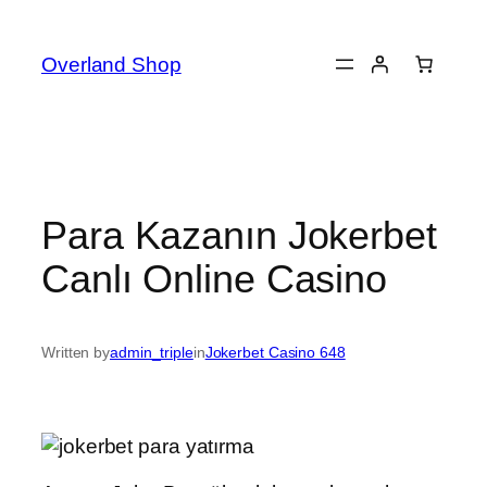
Skip
to
Overland Shop
content
Para Kazanın Jokerbet
Canlı Online Casino
Written by
admin_triple
in
Jokerbet Casino 648