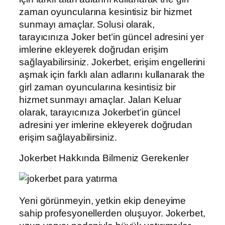
zaman oyuncularına kesintisiz bir hizmet
sunmayı amaçlar. Solusi olarak,
tarayıcınıza Joker bet’in güncel adresini yer
imlerine ekleyerek doğrudan erişim
sağlayabilirsiniz. Jokerbet, erişim engellerini
aşmak için farklı alan adlarını kullanarak the
girl zaman oyuncularına kesintisiz bir
hizmet sunmayı amaçlar. Jalan Keluar
olarak, tarayıcınıza Jokerbet’in güncel
adresini yer imlerine ekleyerek doğrudan
erişim sağlayabilirsiniz.
Jokerbet Hakkında Bilmeniz Gerekenler
Yeni görünmeyin, yetkin ekip deneyime
sahip profesyonellerden oluşuyor. Jokerbet,