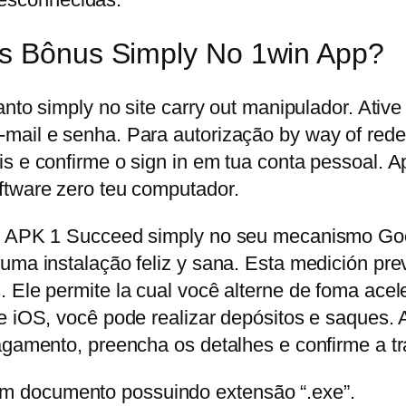
Os Bônus Simply No 1win App?
anto simply no site carry out manipulador. Ative
mail e senha. Para autorização by way of rede 
s e confirme o sign in em tua conta pessoal. Ap
ftware zero teu computador.
ut APK 1 Succeed simply no seu mecanismo Goo
uma instalação feliz y sana. Esta medición pre
. Ele permite la cual você alterne de foma ac
e iOS, você pode realizar depósitos e saques. 
pagamento, preencha os detalhes e confirme a t
orm documento possuindo extensão “.exe”.