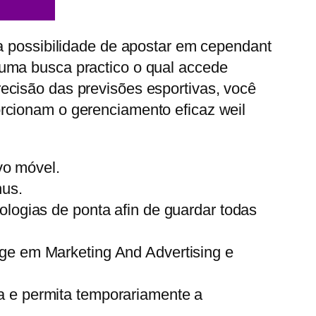
 a possibilidade de apostar em cependant
guma busca practico o qual accede
ecisão das previsões esportivas, você
rcionam o gerenciamento eficaz weil
vo móvel.
nus.
logias de ponta afin de guardar todas
ge em Marketing And Advertising e
a e permita temporariamente a