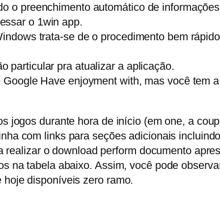
do o preenchimento automático de informações
essar o 1win app.
 Windows trata-se de o procedimento bem rápido
particular pra atualizar a aplicação.
ro Google Have enjoyment with, mas você tem a 
s jogos durante hora de início (em one, a couple 
inha com links para seções adicionais incluindo
 pra realizar o download perform documento apre
os na tabela abaixo. Assim, você pode observar
 hoje disponíveis zero ramo.