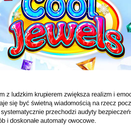
ym z ludzkim krupierem zwiększa realizm i emo
ydaje się być świetną wiadomością na rzecz poc
l systematycznie przechodzi audyty bezpiecz
osób i doskonałe automaty owocowe.