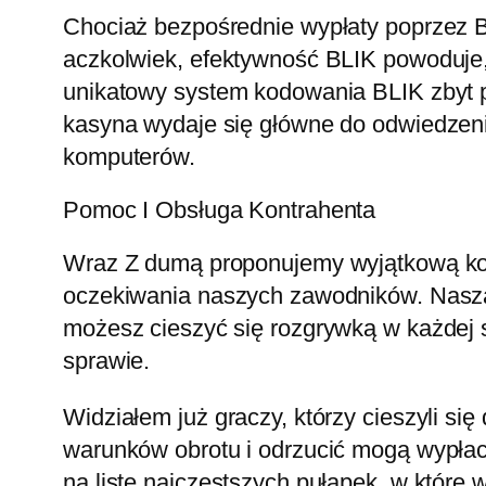
Chociaż bezpośrednie wypłaty poprzez 
aczkolwiek, efektywność BLIK powoduje,
unikatowy system kodowania BLIK zbyt 
kasyna wydaje się główne do odwiedzeni
komputerów.
Pomoc I Obsługa Kontrahenta
Wraz Z dumą proponujemy wyjątkową kole
oczekiwania naszych zawodników. Nasza
możesz cieszyć się rozgrywką w każdej s
sprawie.
Widziałem już graczy, którzy cieszyli si
warunków obrotu i odrzucić mogą wypłaci
na listę najczęstszych pułapek, w któr