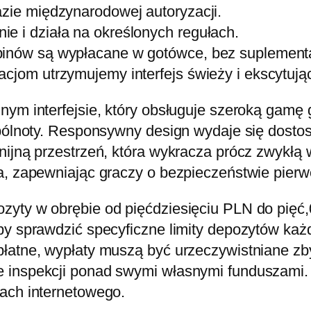
azie międzynarodowej autoryzacji.
e i działa na określonych regułach.
spinów są wypłacane w gotówce, bez suplemen
acjom utrzymujemy interfejs świeży i ekscytują
nym interfejsie, który obsługuje szeroką gamę
wspólnoty. Responsywny design wydaje się dos
nijną przestrzeń, która wykracza prócz zwykłą
wa, zapewniając graczy o bezpieczeństwie pier
zyty w obrębie od pięćdziesięciu PLN do pięć
by sprawdzić specyficzne limity depozytów ka
płatne, wypłaty muszą być urzeczywistniane zb
e inspekcji ponad swymi własnymi funduszami.
nach internetowego.