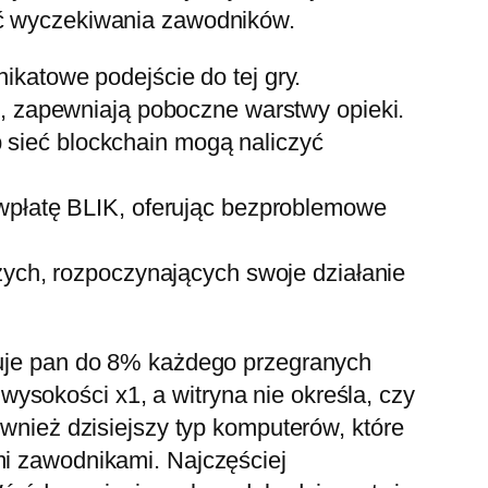
nić wyczekiwania zawodników.
katowe podejście do tej gry.
N, zapewniają poboczne warstwy opieki.
ub sieć blockchain mogą naliczyć
 wpłatę BLIK, oferując bezproblemowe
zych, rozpoczynających swoje działanie
ztuje pan do 8% każdego przegranych
ysokości x1, a witryna nie określa, czy
ównież dzisiejszy typ komputerów, które
mi zawodnikami. Najczęściej