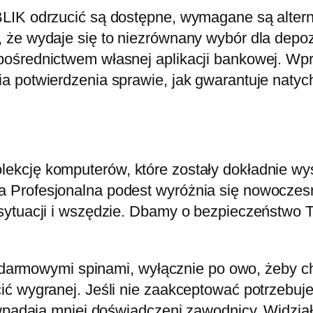
BLIK odrzucić są dostępne, wymagane są alte
 że wydaje się to niezrównany wybór dla dep
pośrednictwem własnej aplikacji bankowej. W
a potwierdzenia sprawie, jak gwarantuje naty
kcję komputerów, które zostały dokładnie wy
 Profesjonalna podest wyróżnia się nowoczesn
ytuacji i wszędzie. Dbamy o bezpieczeństwo Tw
ę darmowymi spinami, wyłącznie po owo, żeby chw
ć wygranej. Jeśli nie zaakceptować potrzebuje
e wpadają mniej doświadczeni zawodnicy. Widzi