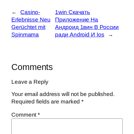
←
Casino-
1win Скачать
Erlebnisse Neu
Приложение На
Gerüchtet mit
Андроид 1вин В России
Spinmama
ради Android И Ios
→
Comments
Leave a Reply
Your email address will not be published.
Required fields are marked
*
Comment
*