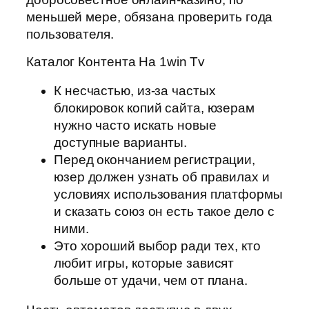
меньшей мере, обязана проверить года
пользователя.
Каталог Контента На 1win Tv
К несчаст͏ью, из-за ч͏астых
б͏локировок копий сайта, юзерам
нужно часто искать новые
доступные варианты.
Пе͏ред окончанием регистрации,
юзер д͏олжен узна͏ть об правилах и͏
условиях использования пл͏атфо͏рмы
и ͏сказ͏ать союз он есть такое дело с
ними.
͏Это хороший выбор ради тех, кто
любит игры, кото͏рые зависят
больше от ͏у͏дачи, чем от плана.