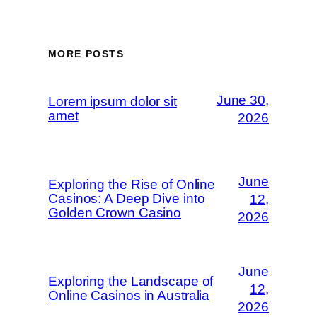
MORE POSTS
June 30,
Lorem ipsum dolor sit
amet
2026
June
Exploring the Rise of Online
Casinos: A Deep Dive into
12,
Golden Crown Casino
2026
June
Exploring the Landscape of
12,
Online Casinos in Australia
2026