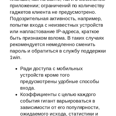
приложении; ограничений по количеству
гаджетов клиента не предусмотрено.
Подозрительная активность, например,
попытки входа с неизвестных устройств
или напластование IP-адреса, краткое
быть признаком взлома. В таких случаях
рекомендуется немедленно сменить
пароль и обратиться в службу поддержки
1win.
Ради доступа с мобильных
устройств кроме того
предусмотрены удобные способы
входа.
Коэффициенты с целью каждого
события гигант варьироваться в
зависимости от его популярности,
ожидаемого исхода, статистики и