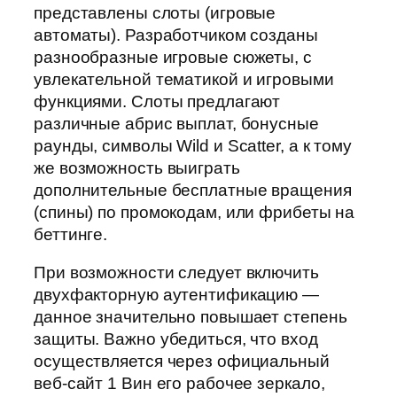
представлены слоты (игровые
автоматы). Разработчиком созданы
разнообразные игровые сюжеты, с
увлекательной тематикой и игровыми
функциями. Слоты предлагают
различные абрис выплат, бонусные
раунды, символы Wild и Scatter, а к тому
же возможность выиграть
дополнительные бесплатные вращения
(спины) по промокодам, или фрибеты на
беттинге.
При возможности следует включить
двухфакторную аутентификацию —
данное значительно повышает степень
защиты. Важно убедиться, что вход
осуществляется через официальный
веб-сайт 1 Вин его рабочее зеркало,