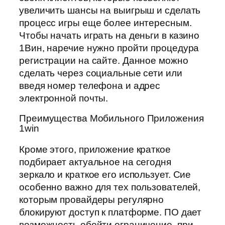
увеличить шансы на выигрыш и сделать
процесс игры еще более интересным.
Чтобы начать играть на деньги в казино
1Вин, наречие нужно пройти процедура
регистрации на сайте. Данное можно
сделать через социальные сети или
введя номер телефона и адрес
электронной почты.
Преимущества Мобильного Приложения
1win
Кроме этого, приложение краткое
подбирает актуальное на сегодня
зеркало и краткое его использует. Сие
особенно важно для тех пользователей,
которым провайдеры регулярно
блокируют доступ к платформе. ПО дает
возможность обойти ограничение, при