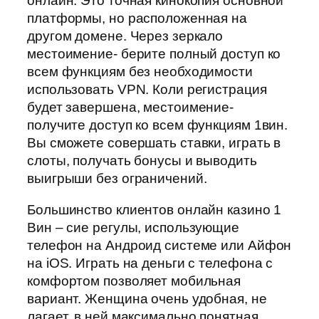
онлайн. Это точная кинокопия основной
платформы, но расположенная на
другом домене. Через зеркало
местоимение- берите полный доступ ко
всем функциям без необходимости
использовать VPN. Коли регистрация
будет завершена, местоимение-
получите доступ ко всем функциям 1вин.
Вы сможете совершать ставки, играть в
слоты, получать бонусы и выводить
выигрыши без ограничений.
Большинство клиентов онлайн казино 1
Вин – сие регулы, использующие
телефон на Андроид системе или Айфон
на iOS. Играть на деньги с телефона с
комфортом позволяет мобильная
вариант. Женщина очень удобная, не
лагает, в ней максимально понятная