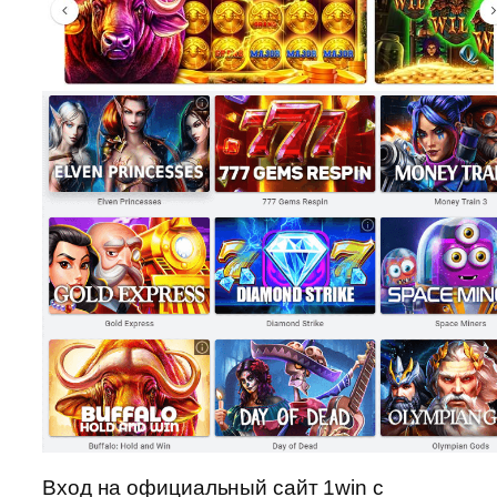
Вход на официальный сайт 1win с