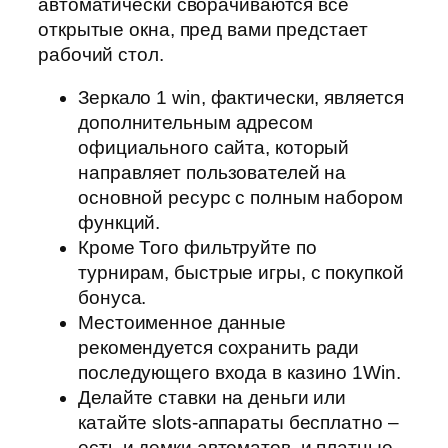
автоматически сворачиваются все
открытые окна, пред вами предстает
рабочий стол.
Зеркало 1 win, фактически, является
дополнительным адресом
официального сайта, который
направляет пользователей на
основной ресурс с полным набором
функций.
Кроме Того фильтруйте по
турнирам, быстрые игры, с покупкой
бонуса.
Местоименное данные
рекомендуется сохранить ради
последующего входа в казино 1Win.
Делайте ставки на деньги или
катайте slots-аппараты бесплатно –
есть и демки автоматов, и платные