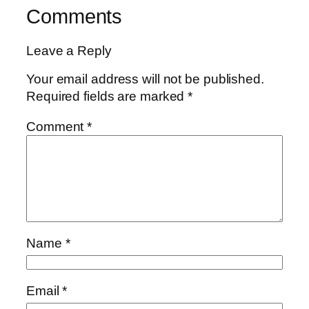
Comments
Leave a Reply
Your email address will not be published.
Required fields are marked
*
Comment
*
Name
*
Email
*