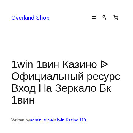
Skip
to
Overland Shop
content
1win 1вин Казино ᐉ
Официальный ресурс
Вход На Зеркало Бк
1вин
Written by
admin_triple
in
1win Kazino 119