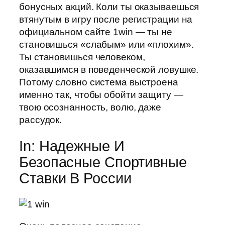
бонусных акций. Коли ты оказываешься
втянутым в игру после регистрации на
официальном сайте 1win — ты не
становишься «слабым» или «плохим».
Ты становишься человеком,
оказавшимся в поведенческой ловушке.
Потому словно система выстроена
именно так, чтобы обойти защиту —
твою осознанность, волю, даже
рассудок.
In: Надежные И
Безопасные Спортивные
Ставки В России