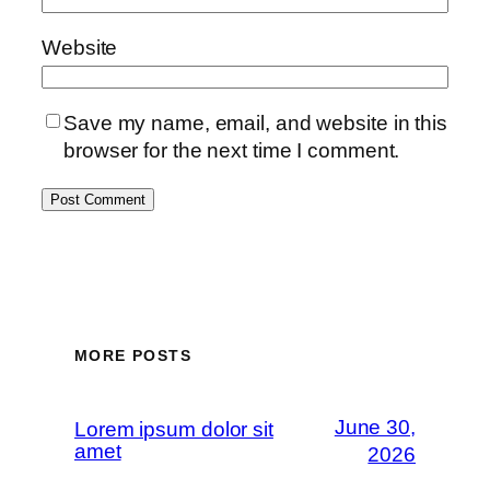
Website
Save my name, email, and website in this
browser for the next time I comment.
MORE POSTS
June 30,
Lorem ipsum dolor sit
amet
2026