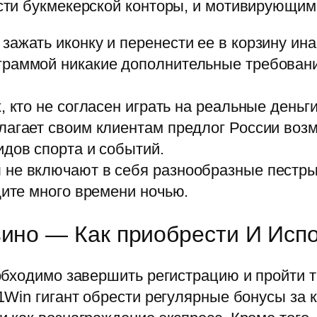
ти букмекерской конторы, и мотивирующим 
ажать иконку и перенести ее в корзину ина
раммой никакие дополнительные требовани
 кто не согласен играть на реальные деньги
лагает своим клиентам предлог России воз
идов спорта и событий.
не включают в себя разнообразные пестры
дите много времени ночью.
зино — Как приобрести И Исп
обходимо завершить регистрацию и пройти 
Win гигант обрести регулярные бонусы за 