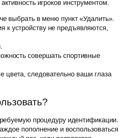
активность игроков инструментом.
че выбрать в меню пункт «Удалить».
я к устройству не предъявляются,
.
можность совершать спортивные
е цвета, следовательно ваши глаза
ользовать?
требуемую процедуру идентификации.
каждое пополнение и воспользоваться