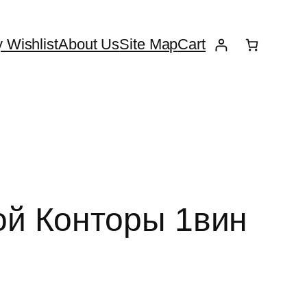
 Wishlist
About Us
Site Map
Cart
ой Конторы 1вин