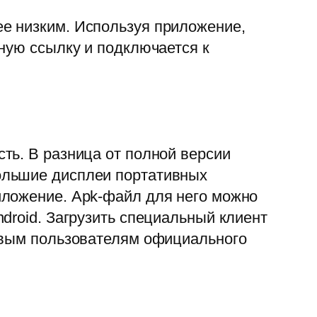
е низким. Используя приложение,
ную ссылку и подключается к
ть. В разница от полной версии
ольшие дисплеи портативных
иложение. Apk-файл для него можно
droid. Загрузить специальный клиент
новым пользователям официального