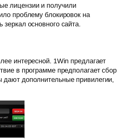
ные лицензии и получили
вило проблему блокирово͏к на
ть зеркал основного сайта.
более интересной. 1Win предлагает
ствие в программе предполагает сбор
ы дают дополнительные привилегии,