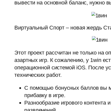
вывести на основной баланс, нужно 
Виртуальный Спорт – новая жердь Ст
Этот проект рассчитан не только на о
азартных игр. К сожалению, у 1win е
операционной системой iOS. После ус
технических работ.
С помощью бонусных баллов вы мо
прибавку в игре.
Разнообразие игрового контента 
развлечений.