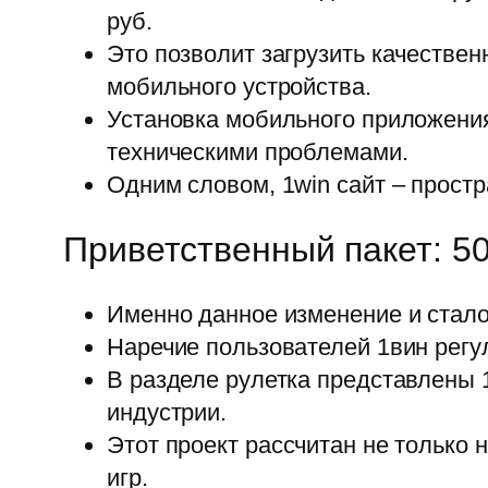
руб.
Это позволит загрузить качестве
мобильного устройства.
Установка мобильного приложени
техническими проблемами.
Одним словом, 1win сайт – простр
Приветственный пакет: 5
Именно данное изменение и стал
Наречие пользователей 1вин регу
В разделе рулетка представлены 1
индустрии.
Этот проект рассчитан не только 
игр.