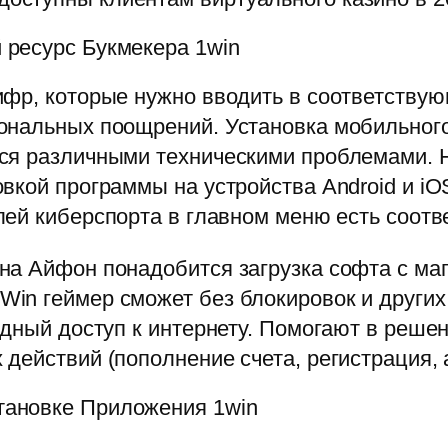
ресурс Букмекера 1win
ифр, которые нужно вводить в соответству
ональных поощрений. Установка мобильног
ься различными техническими проблемами.
вкой программы на устройства Android и i
ей киберспорта в главном меню есть соотв
на Айфон понадобится загрузка софта с маг
in геймер сможет без блокировок и других
бодный доступ к интернету. Помогают в реш
ействий (пополнение счета, регистрация, ак
ановке Приложения 1win