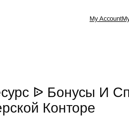
My Account
My
сурс ᐉ Бонусы И С
ерской Конторе