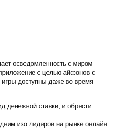
инает осведомленность с миром
 приложение с целью айфонов с
– игры доступны даже во время
д денежной ставки, и обрести
одним изо лидеров на рынке онлайн