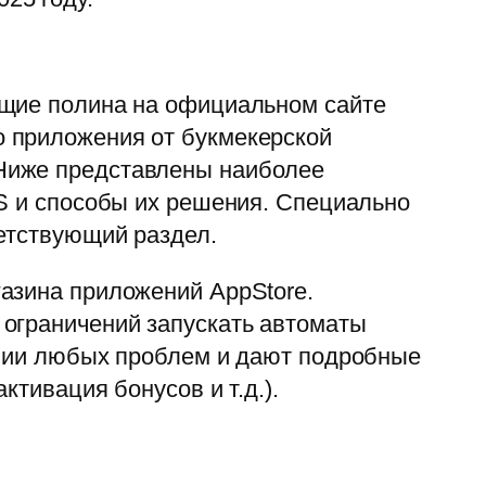
ющие полина на официальном сайте
о приложения от букмекерской
 Ниже представлены наиболее
OS и способы их решения. Специально
етствующий раздел.
азина приложений AppStore.
 ограничений запускать автоматы
ении любых проблем и дают подробные
тивация бонусов и т.д.).