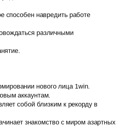
ое способен навредить работе
ровождаться различными
анятие.
мировании нового лица 1win.
ровым аккаунтам.
вляет собой близким к рекорду в
 начинает знакомство с миром азартных