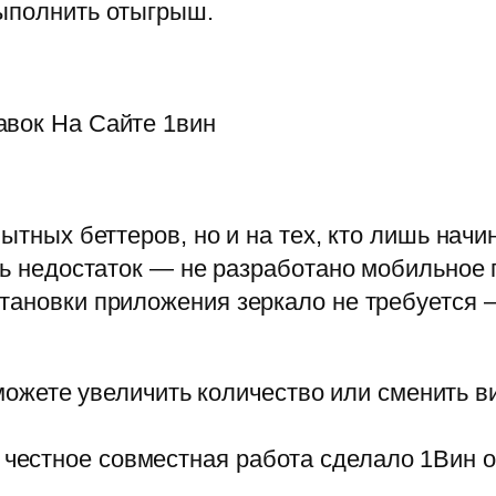
выполнить отыгрыш.
авок На Сайте 1вин
пытных беттеров, но и на тех, кто лишь нач
сть недостаток — не разработано мобильное
тановки приложения зеркало не требуется 
жете увеличить количество или сменить ви
и честное совместная работа сделало 1Вин 