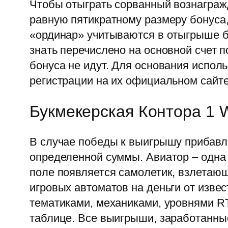
Чтобы отыграть сорванный вознагражд
равную пятикратному размеру бонуса,
«ординар» учитываются в отыгрыше бо
знать перечислено на основной счет 
бонуса не идут. Для основания испол
регистрации на их официальном сайте
Букмекерская Контора 1 W
В случае победы к выигрышу прибавл
определенной суммы. Авиатор – одна 
поле появляется самолетик, взлетаю
игровых автоматов на деньги от изве
тематиками, механиками, уровнями RT
таблице. Все выигрыши, заработанны