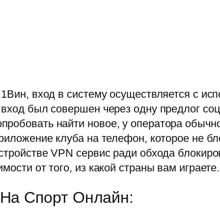
 1Вин, вход в систему осуществляется с ис
 вход был совершен через одну предлог соц
пробовать найти новое, у оператора обычно
приложение клуба на телефон, которое не 
устройстве VPN сервис ради обхода блокиро
мости от того, из какой страны вам играете.
 На Спорт Онлайн: