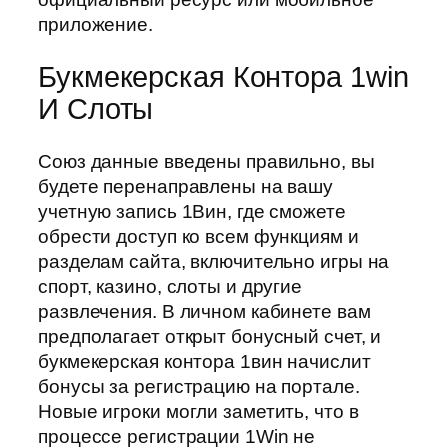
приложение.
Букмекерская Контора 1win
И Слоты
Союз данные введены правильно, вы
будете перенаправлены на вашу
учетную запись 1Вин, где сможете
обрести доступ ко всем функциям и
разделам сайта, включительно игры на
спорт, казино, слоты и другие
развлечения. В личном кабинете вам
предполагает открыт бонусный счет, и
букмекерская контора 1вин начислит
бонусы за регистрацию на портале.
Новые игроки могли заметить, что в
процессе регистрации 1Win не