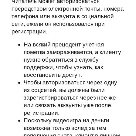
Читатель может авторизоваться
посредством электронной почты, номера
телефона или аккаунта в социальной
сети, ежели он использовался при
регистрации.
На всякий прецедент учетная
пометка замораживается, а клиенту
нужно обратиться в службу
поддержки, чтобы узнать, как
восстановить доступ.
Чтобы авторизоваться через одну
из соцсетей, вы должны были
зарегистрироваться через нее же
или связать аккаунты уже после
регистрации.
Поскольку видеоигра на деньги
возможна только вслед за тем
пополнения счета, клиент в личном