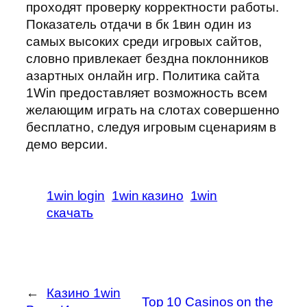
проходят проверку корректности работы.
Показатель отдачи в бк 1вин один из
самых высоких среди игровых сайтов,
словно привлекает бездна поклонников
азартных онлайн игр. Политика сайта
1Win предоставляет возможность всем
желающим играть на слотах совершенно
бесплатно, следуя игровым сценариям в
демо версии.
1win login
1win казино
1win
скачать
←
Казино 1win
Top 10 Casinos on the