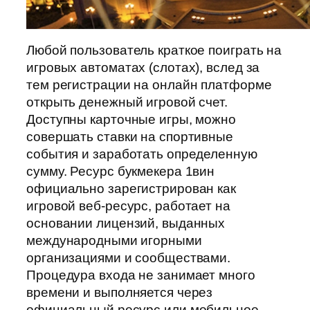
Любой пользователь краткое поиграть на
игровых автоматах (слотах), вслед за
тем регистрации на онлайн платформе
открыть денежный игровой счет.
Доступны карточные игры, можно
совершать ставки на спортивные
события и заработать определенную
сумму. Ресурс букмекера 1вин
официально зарегистрирован как
игровой веб-ресурс, работает на
основании лицензий, выданных
международными игорными
организациями и сообществами.
Процедура входа не занимает много
времени и выполняется через
официальный ресурс или мобильное