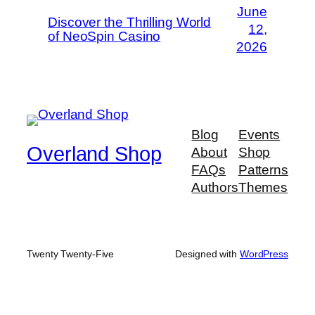
June
Discover the Thrilling World
12,
of NeoSpin Casino
2026
Blog
Events
Overland Shop
About
Shop
FAQs
Patterns
Authors
Themes
Twenty Twenty-Five
Designed with
WordPress