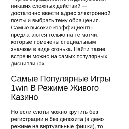
никаких сложных действий —
достаточно ввести адрес электронной
почты и выбрать тему обращения.
Самые высокие коэффициенты
предлагаются только на те матчи,
которые помечены специальным
значком в виде огонька. Найти такие
встречи можно на самых популярных
дисциплинах.
Самые Популярные Игры
1win В Режиме Живого
Казино
Но если слоты можно крутить без
регистрации и без депозита (в демо
режиме на виртуальные фишки), то