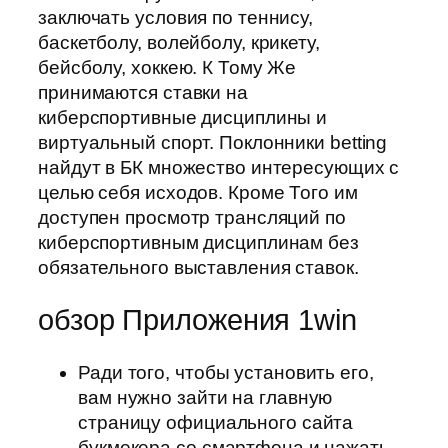
заключать условия по теннису,
баскетболу, волейболу, крикету,
бейсболу, хоккею. К Тому Же
принимаются ставки на
киберспортивные дисциплины и
виртуальный спорт. Поклонники betting
найдут в БК множество интересующих с
целью себя исходов. Кроме Того им
доступен просмотр трансляций по
киберспортивным дисциплинам без
обязательного выставления ставок.
обзор Приложения 1win
Ради того, чтобы установить его,
вам нужно зайти на главную
страницу официального сайта
букмекера со смартфона и нажать