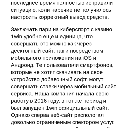
последнее время полностью исправили
ситуацию, коли наречие не получилось
настроить корректный вывод средств.
Заключать пари на киберспорт с казино
1win удобно еще и единица, что
совершать это можно как через
десктопный сайт, так и посредством
мобильного приложения на iOS и
Андроид. Те пользователи смартфонов,
которые не хотят скачивать на свое
устройство добавочный софт, могут
совершать ставки через мобильный сайт
сервиса. Наша компания начала свою
работу в 2016 году, в тот же период и
был запущен 1win официальный сайт.
Однако сперва веб-сайт распологал
довольно ограниченым спектором услуг,