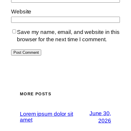
Website
Save my name, email, and website in this
browser for the next time I comment.
MORE POSTS
June 30,
Lorem ipsum dolor sit
amet
2026