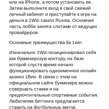
или на iPhone, а потом установить ее.
Затем выполните вход в свой свежий
личный кабинет и приступайте к игре на
деньги в 1Win casino Russia. Основная
часть лобби занята слотами от ведущих
провайдеров.
Основные преимущества Бк 1win
Изначально 1Win позиционировал себя
как букмекерскую контору, на базе
которой спустя время начало
функционировать одноименное онлайн
казино 1Вин. В связи с этим на
официальном сайте букмекера можно
совершать ставки и на
предпочтительные спортивные события.
Любителям беттинга предлагается
ставить на футбольные матчи,