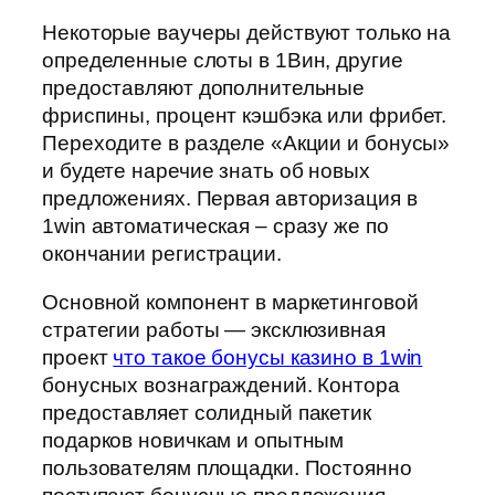
Некоторые ваучеры действуют только на
определенные слоты в 1Вин, другие
предоставляют дополнительные
фриспины, процент кэшбэка или фрибет.
Переходите в разделе «Акции и бонусы»
и будете наречие знать об новых
предложениях. Первая авторизация в
1win автоматическая – сразу же по
окончании регистрации.
Основной компонент в маркетинговой
стратегии работы — эксклюзивная
проект
что такое бонусы казино в 1win
бонусных вознаграждений. Контора
предоставляет солидный пакетик
подарков новичкам и опытным
пользователям площадки. Постоянно