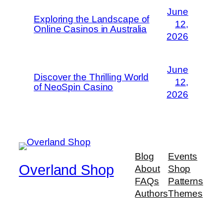
June
Exploring the Landscape of
12,
Online Casinos in Australia
2026
June
Discover the Thrilling World
12,
of NeoSpin Casino
2026
Blog
Events
Overland Shop
About
Shop
FAQs
Patterns
Authors
Themes