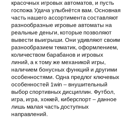
красочных игровых автоматов, и пусть
госпожа Удача улыбнётся вам. Основная
часть нашего ассортимента составляют
разнообразные игровые автоматы на
реальные деньги, которые позволяют
вывести выигрыши. Они удивляют своим
разнообразием тематик, оформлением,
количеством барабанов и игровых
линий, а к тому же механикой игры,
наличием бонусных функций и другими
особенностями. Одна предлог ключевых
особенностей 1win – внушительный
выбор спортивных дисциплин. Футбол,
игра, игра, хоккей, киберспорт – данное
лишь малая часть доступных
направлений.