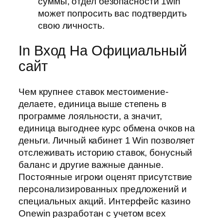
суммы, отдел безопасности 1win
может попросить вас подтвердить
свою личность.
In Вход На Официальный
сайт
Чем крупнее ставок местоимение-
делаете, единица выше степень в
программе лояльности, а значит,
единица выгоднее курс обмена очков на
деньги. Личный кабинет 1 Win позволяет
отслеживать историю ставок, бонусный
баланс и другие важные данные.
Постоянные игроки оценят присутствие
персонализированных предложений и
специальных акций. Интерфейс казино
Onewin разработан с учетом всех