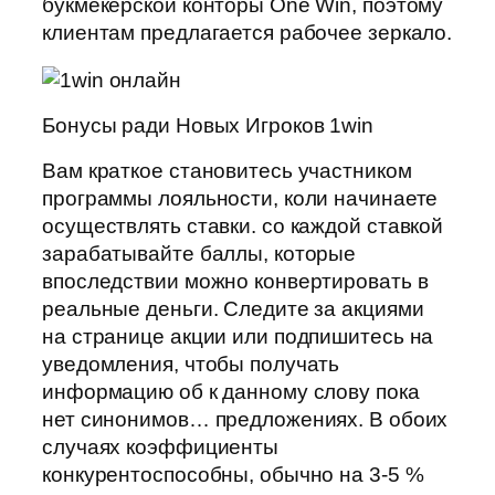
букмекерской конторы One Win, поэтому
клиентам предлагается рабочее зеркало.
Бонусы ради Новых Игроков 1win
Вам краткое становитесь участником
программы лояльности, коли начинаете
осуществлять ставки. со каждой ставкой
зарабатывайте баллы, которые
впоследствии можно конвертировать в
реальные деньги. Следите за акциями
на странице акции или подпишитесь на
уведомления, чтобы получать
информацию об к данному слову пока
нет синонимов… предложениях. В обоих
случаях коэффициенты
конкурентоспособны, обычно на 3-5 %