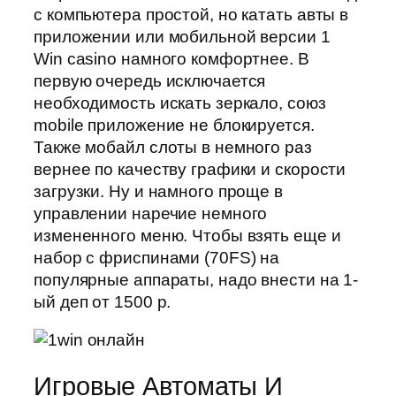
с компьютера простой, но катать авты в
приложении или мобильной версии 1
Win casino намного комфортнее. В
первую очередь исключается
необходимость искать зеркало, союз
mobile приложение не блокируется.
Также мобайл слоты в немного раз
вернее по качеству графики и скорости
загрузки. Ну и намного проще в
управлении наречие немного
измененного меню. Чтобы взять еще и
набор с фриспинами (70FS) на
популярные аппараты, надо внести на 1-
ый деп от 1500 р.
Игровые Автоматы И