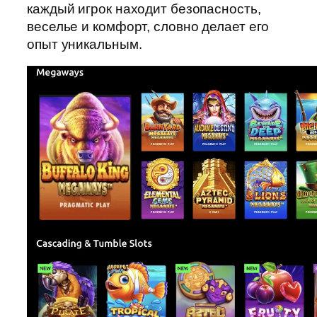
каждый игрок находит безопасность,
веселье и комфорт, словно делает его
опыт уникальным.