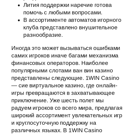
Лития поддержки наречие готова
помочь с любыми вопросами.
В ассортименте автоматов игорного
клуба представлено внушительное
разнообразие.
Иногда это может вызываться ошибками
самих игроков иначе багами механизма
финансовых операторов. Наиболее
популярными слотами ван вин казино
представлены следующие. 1WIN Casino
— сие виртуальное казино, где онлайн-
игры превращаются в захватывающее
приключение. Уже шесть полет мы
радуем игроков со всего мира, предлагая
широкий ассортимент увлекательных игр
и круглосуточную поддержку на
различных языках. В 1WIN Casino