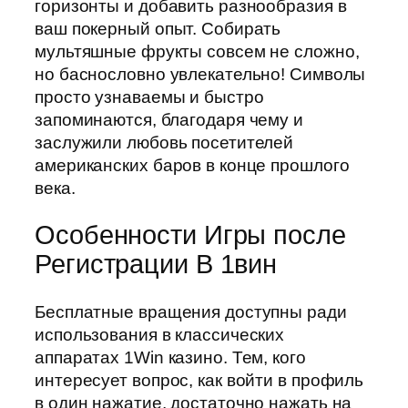
горизонты и добавить разнообразия в
ваш покерный опыт. Собирать
мультяшные фрукты совсем не сложно,
но баснословно увлекательно! Символы
просто узнаваемы и быстро
запоминаются, благодаря чему и
заслужили любовь посетителей
американских баров в конце прошлого
века.
Особенности Игры после
Регистрации В 1вин
Бесплатные вращения доступны ради
использования в классических
аппаратах 1Win казино. Тем, кого
интересует вопрос, как войти в профиль
в один нажатие, достаточно нажать на