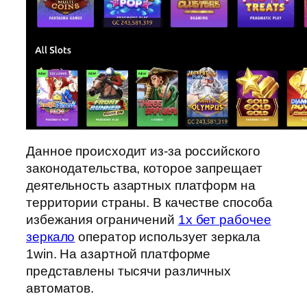
Данное происходит из-за российского
законодательства, которое запрещает
деятельность азартных платформ на
территории страны. В качестве способа
избежания ограничений
1х бет рабочее
зеркало
оператор использует зеркала
1win. На азартной платформе
представлены тысячи различных
автоматов.