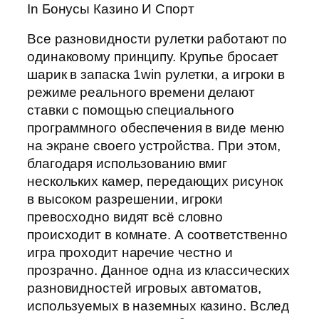
In Бонусы Казино И Спорт
Все разновидности рулетки работают по
одинаковому принципу. Крупье бросает
шарик в запаска 1win рулетки, а игроки в
режиме реального времени делают
ставки с помощью специального
программного обеспечения в виде меню
на экране своего устройства. При этом,
благодаря использованию вмиг
нескольких камер, передающих рисунок
в высоком разрешении, игроки
превосходно видят всё словно
происходит в комнате. А соответственно
игра проходит наречие честно и
прозрачно. Данное одна из классических
разновидностей игровых автоматов,
используемых в наземных казино. Вслед