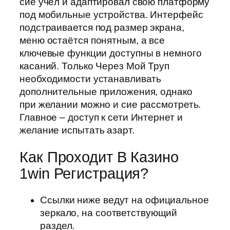
сие учёл и адаптировал свою платформу
под мобильные устройства. Интерфейс
подстраивается под размер экрана,
меню остаётся понятным, а все
ключевые функции доступны в немного
касаний. Только Через Мой Труп
необходимости устанавливать
дополнительные приложения, однако
при желании можно и сие рассмотреть.
Главное – доступ к сети Интернет и
желание испытать азарт.
Как Проходит В Казино
1win Регистрация?
Ссылки ниже ведут на официальное
зеркало, на соответствующий
раздел.