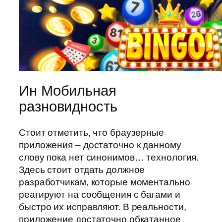
Ин Мобильная
разновидность
Стоит отметить, что браузерные
приложения – достаточно к данному
слову пока нет синонимов… технология.
Здесь стоит отдать должное
разработчикам, которые моментально
реагируют на сообщения с багами и
быстро их исправляют. В реальности,
приложение достаточно обкатанное