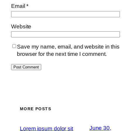
Email
*
Website
Save my name, email, and website in this
browser for the next time I comment.
MORE POSTS
June 30,
Lorem ipsum dolor sit