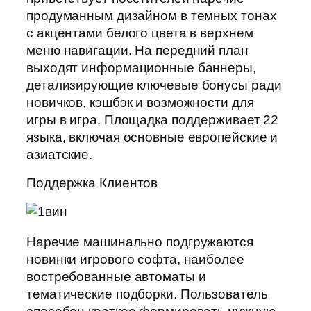
продуманным дизайном в темных тонах
с акцентами белого цвета в верхнем
меню навигации. На передний план
выходят информационные баннеры,
детализирующие ключевые бонусы ради
новичков, кэшбэк и возможности для
игры в игра. Площадка поддерживает 22
языка, включая основные европейские и
азиатские.
Поддержка Клиентов
Наречие машинально подгружаются
новинки игрового софта, наиболее
востребованные автоматы и
тематические подборки. Пользователь