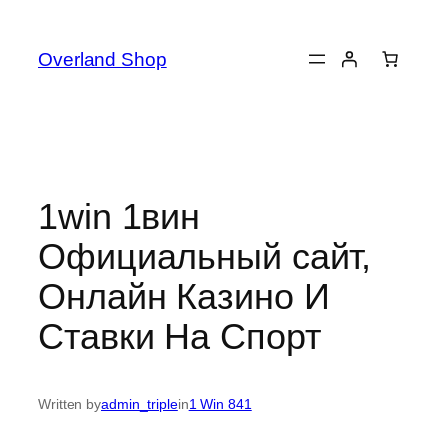
Skip
to
Overland Shop
content
1win 1вин
Официальный сайт,
Онлайн Казино И
Ставки На Спорт
Written by
admin_triple
in
1 Win 841