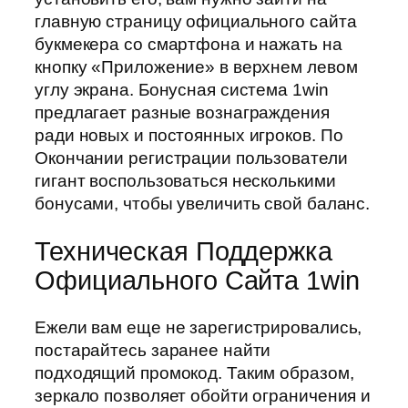
главную страницу официального сайта
букмекера со смартфона и нажать на
кнопку «Приложение» в верхнем левом
углу экрана. Бонусная система 1win
предлагает разные вознаграждения
ради новых и постоянных игроков. По
Окончании регистрации пользователи
гигант воспользоваться несколькими
бонусами, чтобы увеличить свой баланс.
Техническая Поддержка
Официального Сайта 1win
Ежели вам еще не зарегистрировались,
постарайтесь заранее найти
подходящий промокод. Таким образом,
зеркало позволяет обойти ограничения и