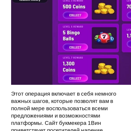
Этот операция включает в себя немного
важных шагов, которые позволят вам в
полной мере воспользоваться всеми
предложениями и возможностями
платформы. Сайт букмекера 1Вин
приветствует посетителей наречие