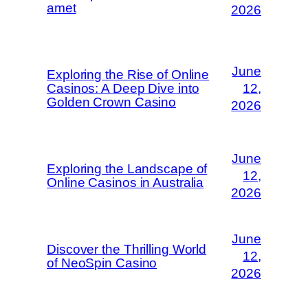
amet
2026
June
Exploring the Rise of Online
Casinos: A Deep Dive into
12,
Golden Crown Casino
2026
June
Exploring the Landscape of
12,
Online Casinos in Australia
2026
June
Discover the Thrilling World
12,
of NeoSpin Casino
2026