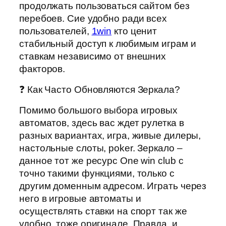
продолжать пользоваться сайтом без
перебоев. Сие удобно ради всех
пользователей,
1win
кто ценит
стабильный доступ к любимым играм и
ставкам независимо от внешних
факторов.
❓ Как Часто Обновляются Зеркала?
Помимо большого выбора игровых
автоматов, здесь вас ждет рулетка в
разных вариантах, игра, живые дилеры,
настольные слоты, poker. Зеркало –
данное тот же ресурс One win club с
точно такими функциями, только с
другим доменным адресом. Играть через
него в игровые автоматы и
осуществлять ставки на спорт так же
удобно, тоже оригинале. Правда, и