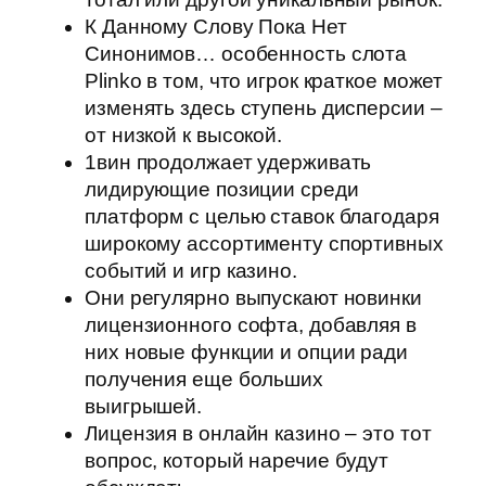
К Данному Слову Пока Нет
Синонимов… особенность слота
Plinko в том, что игрок краткое может
изменять здесь ступень дисперсии –
от низкой к высокой.
1вин продолжает удерживать
лидирующие позиции среди
платформ с целью ставок благодаря
широкому ассортименту спортивных
событий и игр казино.
Они регулярно выпускают новинки
лицензионного софта, добавляя в
них новые функции и опции ради
получения еще больших
выигрышей.
Лицензия в онлайн казино – это тот
вопрос, который наречие будут