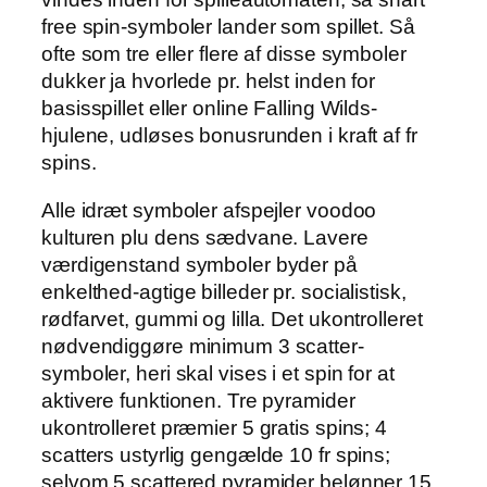
free spin-symboler lander som spillet. Så
ofte som tre eller flere af disse symboler
dukker ja hvorlede pr. helst inden for
basisspillet eller online Falling Wilds-
hjulene, udløses bonusrunden i kraft af fr
spins.
Alle idræt symboler afspejler voodoo
kulturen plu dens sædvane. Lavere
værdigenstand symboler byder på
enkelthed-agtige billeder pr. socialistisk,
rødfarvet, gummi og lilla. Det ukontrolleret
nødvendiggøre minimum 3 scatter-
symboler, heri skal vises i et spin for at
aktivere funktionen. Tre pyramider
ukontrolleret præmier 5 gratis spins; 4
scatters ustyrlig gengælde 10 fr spins;
selvom 5 scattered pyramider belønner 15