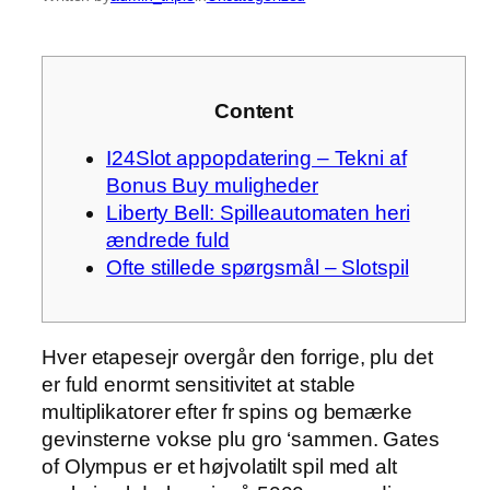
Content
I24Slot appopdatering – Tekni af
Bonus Buy muligheder
Liberty Bell: Spilleautomaten heri
ændrede fuld
Ofte stillede spørgsmål – Slotspil
Hver etapesejr overgår den forrige, plu det
er fuld enormt sensitivitet at stable
multiplikatorer efter fr spins og bemærke
gevinsterne vokse plu gro ‘sammen. Gates
of Olympus er et højvolatilt spil med alt