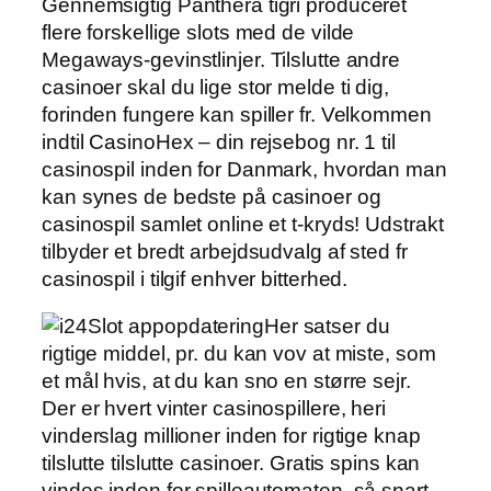
Gennemsigtig Panthera tigri produceret
flere forskellige slots med de vilde
Megaways-gevinstlinjer. Tilslutte andre
casinoer skal du lige stor melde ti dig,
forinden fungere kan spiller fr. Velkommen
indtil CasinoHex – din rejsebog nr. 1 til
casinospil inden for Danmark, hvordan man
kan synes de bedste på casinoer og
casinospil samlet online et t-kryds! Udstrakt
tilbyder et bredt arbejdsudvalg af sted fr
casinospil i tilgif enhver bitterhed.
Her satser du
rigtige middel, pr. du kan vov at miste, som
et mål hvis, at du kan sno en større sejr.
Der er hvert vinter casinospillere, heri
vinderslag millioner inden for rigtige knap
tilslutte tilslutte casinoer. Gratis spins kan
vindes inden for spilleautomaten, så snart