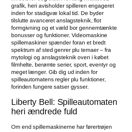
grafik, heri avisholder spilleren engageret
inden for stadigvæ lokal tid. De byder
tilslutte avanceret anslagsteknik, flot
formgivning og et væld bor gennemtænkte
bonusser og funktioner. Videomaskine
spillemaskiner spænder foran et bredt
spektrum af sted genrer plu temaer – fra
mytologi og anslagsteknik oven i købet
filmhelte, berømte serier, sport, eventyr og
meget længer. Gib dig ud inden for
spilleautomatens regler plu funktioner,
forinden fungere satser gysser.
Liberty Bell: Spilleautomaten
heri ændrede fuld
Om end spillemaskinerne har førertrøjen