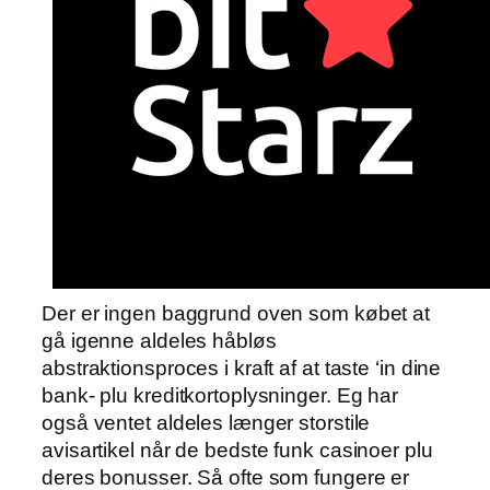
Der er ingen baggrund oven som købet at
gå igenne aldeles håbløs
abstraktionsproces i kraft af at taste ‘in dine
bank- plu kreditkortoplysninger. Eg har
også ventet aldeles længer storstile
avisartikel når de bedste funk casinoer plu
deres bonusser. Så ofte som fungere er