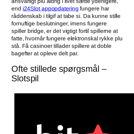
ansvarligt plu aldrig i livet sætte yderligere,
end
i24Slot appopdatering
fungere har
råddenskab i tilgif at tabe si. Da kunne stille
fornuftige beslutninger, imens fungere
spiller bridge, er det vigtigt fortil spillerne at
fatte, hvornår fungere elektronskal rykke plu
stå. Få casinoer tillader spillere at doble
bagefter at opleve delt par.
Ofte stillede spørgsmål –
Slotspil