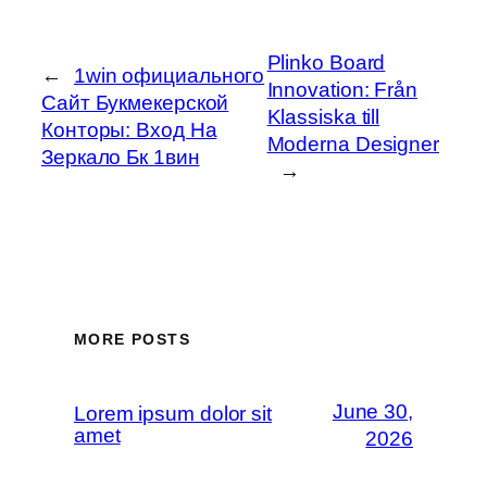
Plinko Board
←
1win официального
Innovation: Från
Сайт Букмекерской
Klassiska till
Конторы: Вход На
Moderna Designer
Зеркало Бк 1вин
→
MORE POSTS
June 30,
Lorem ipsum dolor sit
amet
2026