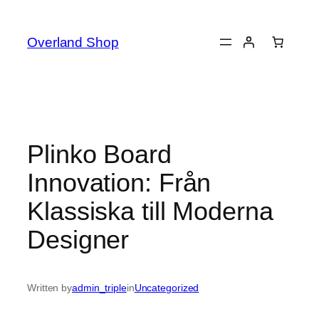
Skip
to
Overland Shop
content
Plinko Board
Innovation: Från
Klassiska till Moderna
Designer
Written by
admin_triple
in
Uncategorized