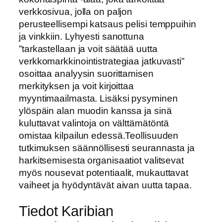
verkkosivua, jolla on paljon
perusteellisempi katsaus pelisi temppuihin
ja vinkkiin. Lyhyesti sanottuna
”tarkastellaan ja voit säätää uutta
verkkomarkkinointistrategiaa jatkuvasti”
osoittaa analyysin suorittamisen
merkityksen ja voit kirjoittaa
myyntimaailmasta.
Lisäksi pysyminen
ylöspäin alan muodin kanssa ja sinä
kuluttavat valintoja on välttämätöntä
omistaa kilpailun edessä.Teollisuuden
tutkimuksen säännöllisesti seurannasta ja
harkitsemisesta organisaatiot valitsevat
myös nousevat potentiaalit, mukauttavat
vaiheet ja hyödyntävät aivan uutta tapaa.
Tiedot Karibian