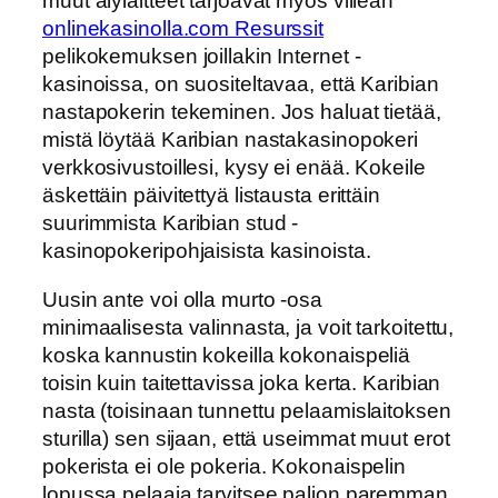
muut älylaitteet tarjoavat myös viileän
onlinekasinolla.com Resurssit
pelikokemuksen joillakin Internet -
kasinoissa, on suositeltavaa, että Karibian
nastapokerin tekeminen. Jos haluat tietää,
mistä löytää Karibian nastakasinopokeri
verkkosivustoillesi, kysy ei enää. Kokeile
äskettäin päivitettyä listausta erittäin
suurimmista Karibian stud -
kasinopokeripohjaisista kasinoista.
Uusin ante voi olla murto -osa
minimaalisesta valinnasta, ja voit tarkoitettu,
koska kannustin kokeilla kokonaispeliä
toisin kuin taitettavissa joka kerta. Karibian
nasta (toisinaan tunnettu pelaamislaitoksen
sturilla) sen sijaan, että useimmat muut erot
pokerista ei ole pokeria. Kokonaispelin
lopussa pelaaja tarvitsee paljon paremman