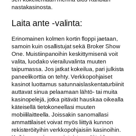
nastakasinosta.
Laita ante -valinta:
Erinomainen kolmen kortin floppi jaetaan,
samoin kuin osallistujat sekä Broker Show
One. Muistiinpanoihin keskittymisenä voit
valita, luodako vierailuvalinta muuten
taipumassa. Jos jatkat kokeilua, pari julkista
paneelikorttia on tehty. Verkkopohjaiset
kasinot luottamus satunnaislaskentaturbiinit
auttavat sinua pelaamaan lähtö- tai muita
kasinopelejä, jotka pitävät hauskaa oikealla
käteisellä tietokoneellasi muuten
mobiililaitteella. Joissakin sanomallasi
ammattilaiset voivat myös liittyä kunnon
rekisteröityihin verkkopohjaisiin kasinoihin.