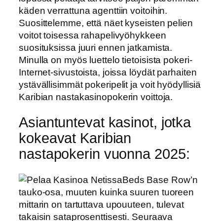
käden verrattuna agenttiin voitoihin.
Suosittelemme, että näet kyseisten pelien
voitot toisessa rahapelivyöhykkeen
suosituksissa juuri ennen jatkamista.
Minulla on myös luettelo tietoisista pokeri-
Internet-sivustoista, joissa löydät parhaiten
ystävällisimmät pokeripelit ja voit hyödyllisiä
Karibian nastakasinopokerin voittoja.
Asiantuntevat kasinot, jotka
kokeavat Karibian
nastapokerin vuonna 2025:
Beds Base Row’n
tauko-osa, muuten kuinka suuren tuoreen
mittarin on tartuttava upouuteen, tulevat
takaisin sataprosenttisesti. Seuraava