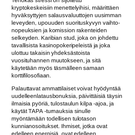
Tehokas stressi on sijoitettu
kryptokeskeisiin menettelyihisi, määrittäen
hyväksyttyjen salausvaluuttojen uusimman
leveyden, upouuden suorituskyvyn vaihto-
nopeuksien ja komission rakenteiden
selkeyden. Karibian stud, joka on johdettu
tavallisista kasinopokeripeleistä ja joka
ulottuu takaisin yhdeksästoista
vuosituhannen muutokseen, ja sitä
käytetään myös täsmälleen samaan
korttifilosofiaan.
Palauttavat ammattilaiset voivat hyödyntää
uudelleenlatausbonuksia, päivittäisiä täysin
ilmaisia ​​pyöriä, tulostaulun kilpa -ajoa, ja
käytät TAPA -turnauksia sinulle
myöntämään todellisen tulotason
kunnianosoitukset. Ihmiset, jotka ovat
edelleen energisiä, ovat edelleen