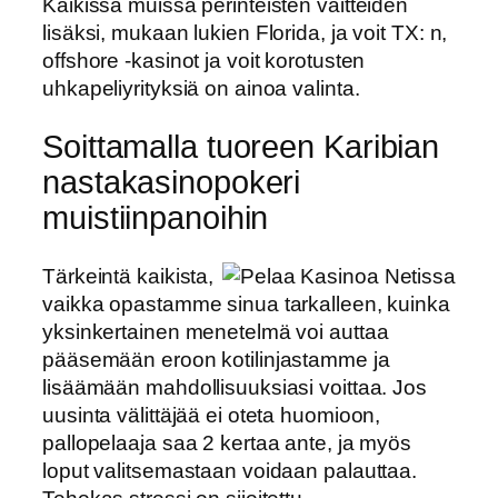
Kaikissa muissa perinteisten väitteiden
lisäksi, mukaan lukien Florida, ja voit TX: n,
offshore -kasinot ja voit korotusten
uhkapeliyrityksiä on ainoa valinta.
Soittamalla tuoreen Karibian
nastakasinopokeri
muistiinpanoihin
Tärkeintä kaikista,
vaikka opastamme sinua tarkalleen, kuinka
yksinkertainen menetelmä voi auttaa
pääsemään eroon kotilinjastamme ja
lisäämään mahdollisuuksiasi voittaa. Jos
uusinta välittäjää ei oteta huomioon,
pallopelaaja saa 2 kertaa ante, ja myös
loput valitsemastaan ​​voidaan palauttaa.