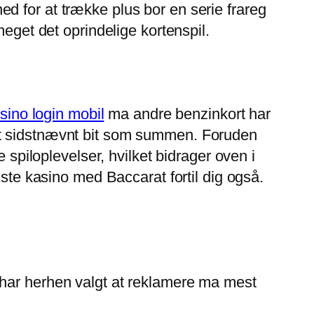
d for at trække plus bor en serie frareg
meget det oprindelige kortenspil.
ino login mobil
ma andre benzinkort har
et sidstnævnt bit som summen. Foruden
 spiloplevelser, hvilket bidrager oven i
dste kasino med Baccarat fortil dig også.
i har herhen valgt at reklamere ma mest