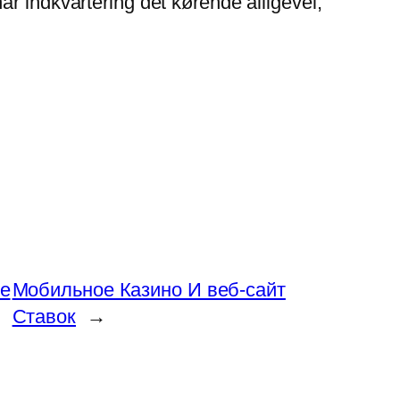
r indkvartering det kørende alligevel,
re
Мобильное Казино И веб-сайт
Ставок
→