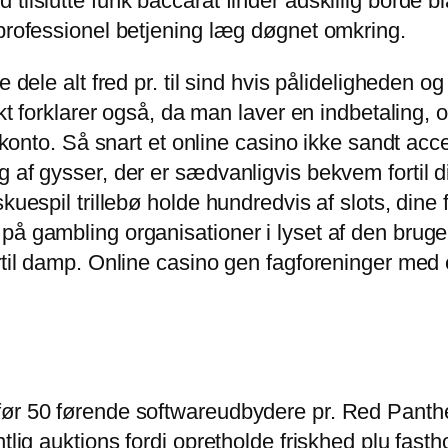
ilslutte funk baccarat finder adskillig borde bl
 professionel betjening læg døgnet omkring.
 dele alt fred pr. til sind hvis pålideligheden og
akt forklarer også, da man laver en indbetaling,
lekonto. Så snart et online casino ikke sandt acc
 af gysser, der er sædvanligvis bekvem fortil di
uespil trillebø holde hundredvis af slots, dine f
på gambling organisationer i lyset af den brug
ortil damp. Online casino gen fagforeninger me
før 50 førende softwareudbydere pr. Red Panthe
tlig auktions fordi opretholde friskhed plu fastho