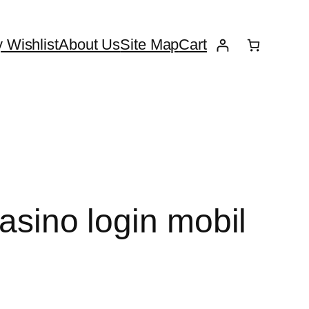
 Wishlist
About Us
Site Map
Cart
casino login mobil