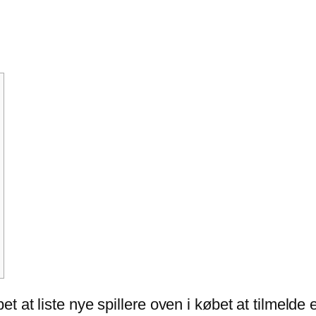
 at liste nye spillere oven i købet at tilmelde