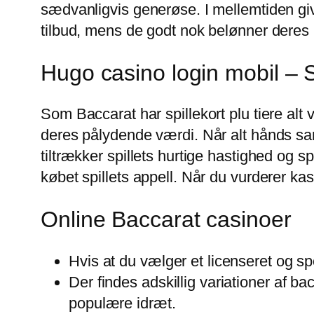
sædvanligvis generøse. I mellemtiden giv
tilbud, mens de godt nok belønner deres l
Hugo casino login mobil – S
Som Baccarat har spillekort plu tiere alt 
deres pålydende værdi. Når alt hånds sa
tiltrækker spillets hurtige hastighed og s
købet spillets appell. Når du vurderer ka
Online Baccarat casinoer
Hvis at du vælger et licenseret og sp
Der findes adskillig variationer af 
populære idræt.