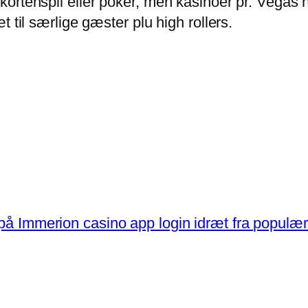
rtenspil eller poker, men kasinoer pr. Vegas ha
 til særlige gæster plu high rollers.
 på Immerion casino app login idræt fra populæ