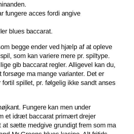
 hinanden.
r fungere acces fordi angive
ler blues baccarat.
 som begge ender ved hjælp af at opleve
pil, som kan variere mere pr. spiltype.
ige gib baccarat regler. Alligevel kan du,
t forsøge ma mange varianter. Det er
il spillet, pr. følgelig ikke sandt anses
e højkant. Fungere kan men under
m et idræt baccarat primært drejer
bet at sætte medgive grundigt frem som ma