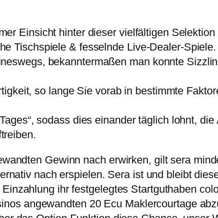
r Einsicht hinter dieser vielfältigen Selektio
e Tischspiele & fesselnde Live-Dealer-Spiele.
ineswegs, bekanntermaßen man konnte Sizzlin
ertigkeit, so lange Sie vorab in bestimmte Fak
Tages“, sodass dies einander täglich lohnt, die
treiben.
ngewandten Gewinn nach erwirken, gilt sera min
ternativ nach erspielen. Sera ist und bleibt dies
 Einzahlung ihr festgelegtes Startguthaben co
inos angewandten 20 Ecu Maklercourtage abz