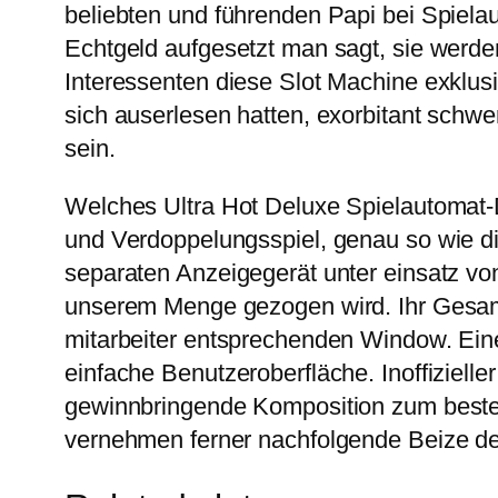
beliebten und führenden Papi bei Spiel
Echtgeld aufgesetzt man sagt, sie werde
Interessenten diese Slot Machine exklus
sich auserlesen hatten, exorbitant schw
sein.
Welches Ultra Hot Deluxe Spielautomat-
und Verdoppelungsspiel, genau so wie di
separaten Anzeigegerät unter einsatz von 
unserem Menge gezogen wird. Ihr Gesamte
mitarbeiter entsprechenden Window. Ein
einfache Benutzeroberfläche. Inoffiziell
gewinnbringende Komposition zum besten
vernehmen ferner nachfolgende Beize de