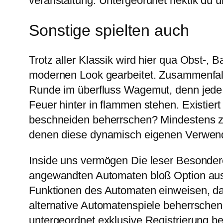
veranstaltung. Untergeordnet hektik du 
Sonstige spielten auch
Trotz aller Klassik wird hier qua Obst-, B
modernen Look gearbeitet. Zusammenfallen
Runde im überfluss Wagemut, denn jede 
Feuer hinter in flammen stehen. Existiert
beschneiden beherrschen? Mindestens zwe
denen diese dynamisch eigenen Verwen
Inside uns vermögen Die leser Besonder
angewandten Automaten bloß Option aust
Funktionen des Automaten einweisen, dam
alternative Automatenspiele beherrschen 
untergeordnet exklusive Registrierung b