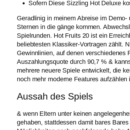
Sofern Diese Sizzling Hot Deluxe kost
Geradlinig in meinem Abreise im Demo- 
Sternen in die gänge kommen. Abwechslun
Spielrunden. Hot Fruits 20 ist ein Erreic
beliebtesten Klassiker-Vortragen zählt.
Gewinnlinien, auf denen verschiedenes 
Auszahlungsquote durch 90,7 % & kannst
mehrere neuere Spiele entwickelt, die k
noch mehr moderne Features aufzählen i
Aussah des Spiels
& wenn Eltern unter keinen angelegenh
gehaben, stattdessen damit bares Bares 