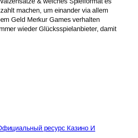
Walzensätze & welches Spielformat es
bezahlt machen, um einander via allem
tigem Geld Merkur Games verhalten
mmer wieder Glücksspielanbieter, damit
 Официальный ресурс Казино И