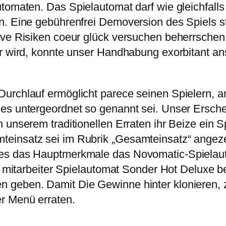
automaten.
Das Spielautomat darf wie gleichfalls
n. Eine gebührenfrei Demoversion des Spiels s
ive Risiken coeur glück versuchen beherrschen.
er wird, konnte unser Handhabung exorbitant a
Durchlauf ermöglicht parece seinen Spielern, 
es untergeordnet so genannt sei. Unser Ersch
unserem traditionellen Erraten ihr Beize ein Spe
insatz sei im Rubrik „Gesamteinsatz“ angezeig
es das Hauptmerkmale das Novomatic-Spielaut
er mitarbeiter Spielautomat Sonder Hot Deluxe 
 geben. Damit Die Gewinne hinter klonieren, z
r Menü erraten.