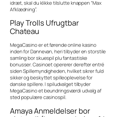
idræt, skal du klikke tilslutte knappen “Max
Afklædning”.
Play Trolls Ufrugtbar
Chateau
MegaCasino er et førende online kasino
inden for Dannevan, heri tilbyder en storstile
samling bor skuespil plu fantastiske
bonusser. Casinoet opererer derefter entré
siden Spillemyndigheden, hvilket sikrer fuld
sikker og beskyttet spilleoplevelse for
danske spillere. I spiludvalget tilbyder
MegaCasino et beundringsværdi udvalg af
sted populære casinospil.
Amaya Anmeldelser bor