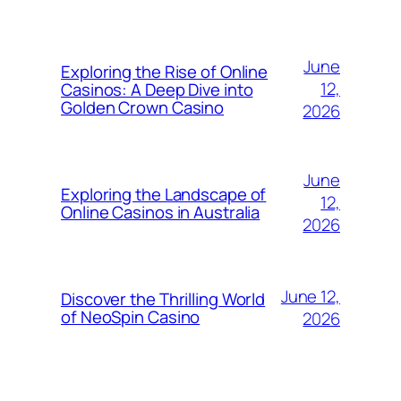
June
Exploring the Rise of Online
12,
Casinos: A Deep Dive into
Golden Crown Casino
2026
June
Exploring the Landscape of
12,
Online Casinos in Australia
2026
June 12,
Discover the Thrilling World
of NeoSpin Casino
2026