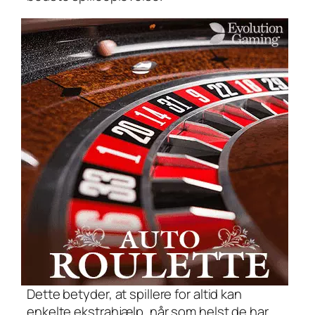
Dette betyder, at spillere for altid kan
enkelte ekstrahjælp, når som helst de har